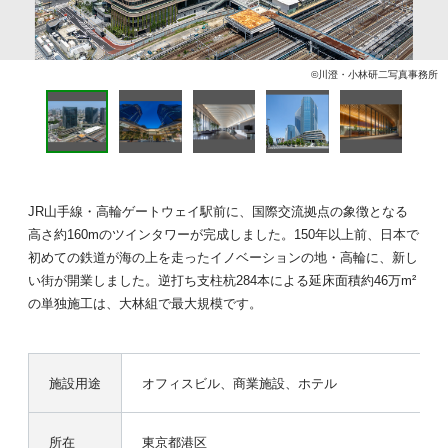
©川澄・小林研二写真事務所
JR山手線・高輪ゲートウェイ駅前に、国際交流拠点の象徴となる
高さ約160mのツインタワーが完成しました。150年以上前、日本で
初めての鉄道が海の上を走ったイノベーションの地・高輪に、新し
い街が開業しました。逆打ち支柱杭284本による延床面積約46万m²
の単独施工は、大林組で最大規模です。
施設用途
オフィスビル、商業施設、ホテル
所在
東京都港区