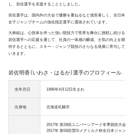
し、岩佐選手を支援することとしました。
岩佐選手は、国内外の大会で優勝を重ねるなど成長著しく、全日本
女子ジャンプチームの強化指定選手に選抜されています。
大林組は、心技体を伴った強い競技力で世界を舞台に挑戦し続ける
岩佐選手への応援を通じて、社員の一体感の醸成、士気の向上を期
待するとともに、スキー・ジャンプ競技のさらなる発展に寄与して
いきます。
岩佐明香（いわさ・はるか）選手のプロフィール
生年月日
1996年4月12日生まれ
出身地
北海道札幌市
2017年 第28回ユニバーシアード冬季競技大会 個
2017年 第58回雪印メグミルク杯全日本ジャンプ大