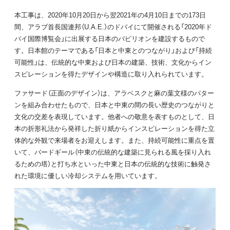
本工事は、2020年10月20日から翌2021年の4月10日までの173日
間、アラブ首長国連邦（U.A.E.）のドバイにて開催される「2020年ド
バイ国際博覧会」に出展する日本のパビリオンを建設するもので
す。日本館のテーマである「日本と中東とのつながり」および「持続
可能性」は、伝統的な中東および日本の建築、技術、文化からイン
スピレーションを得たデザインや構造に取り入れられています。
ファサード（正面のデザイン）は、アラベスクと麻の葉文様のパター
ンを組み合わせたもので、日本と中東の間の長い歴史のつながりと
文化の交差を表現しています。他者への敬意を表すものとして、日
本の折形礼法から発祥した折り紙からインスピレーションを得た立
体的な外観で来場者をお迎えします。また、持続可能性に重点を置
いて、バードギール（中東の伝統的な建築に見られる風を採り入れ
るための塔）と打ち水といった中東と日本の伝統的な技術に触発さ
れた環境に優しい冷却システムを用いています。