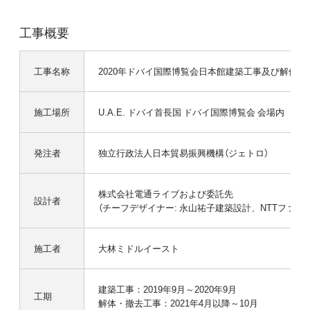
工事概要
工事名称
2020年ドバイ国際博覧会日本館建築工事及び解体・
施工場所
U.A.E. ドバイ首長国 ドバイ国際博覧会 会場内
発注者
独立行政法人日本貿易振興機構（ジェトロ）
株式会社電通ライブおよび委託先
設計者
（チーフデザイナー: 永山祐子建築設計、NTTファシ
施工者
大林ミドルイースト
建築工事：2019年9月～2020年9月
工期
解体・撤去工事：2021年4月以降～10月