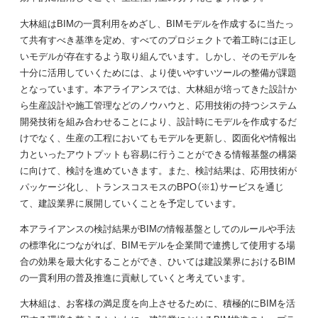
大林組はBIMの一貫利用をめざし、BIMモデルを作成するに当たっ
て共有すべき基準を定め、すべてのプロジェクトで着工時には正し
いモデルが存在するよう取り組んでいます。しかし、そのモデルを
十分に活用していくためには、より使いやすいツールの整備が課題
となっています。本アライアンスでは、大林組が培ってきた設計か
ら生産設計や施工管理などのノウハウと、応用技術の持つシステム
開発技術を組み合わせることにより、設計時にモデルを作成するだ
けでなく、生産の工程においてもモデルを更新し、図面化や情報出
力といったアウトプットも容易に行うことができる情報基盤の構築
に向けて、検討を進めていきます。また、検討結果は、応用技術が
パッケージ化し、トランスコスモスのBPO（※1）サービスを通じ
て、建設業界に展開していくことを予定しています。
本アライアンスの検討結果がBIMの情報基盤としてのルールや手法
の標準化につながれば、BIMモデルを企業間で連携して使用する場
合の効果を最大化することができ、ひいては建設業界におけるBIM
の一貫利用の普及推進に貢献していくと考えています。
大林組は、お客様の満足度を向上させるために、積極的にBIMを活