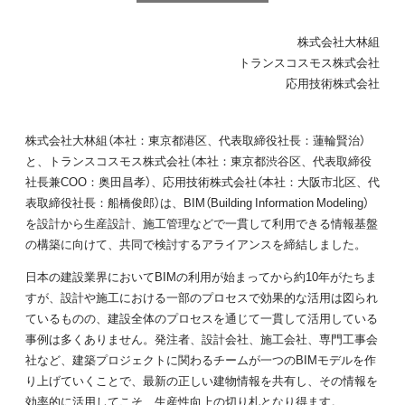
株式会社大林組
トランスコスモス株式会社
応用技術株式会社
株式会社大林組（本社：東京都港区、代表取締役社長：蓮輪賢治）
と、トランスコスモス株式会社（本社：東京都渋谷区、代表取締役
社長兼COO：奥田昌孝）、応用技術株式会社（本社：大阪市北区、代
表取締役社長：船橋俊郎）は、BIM（Building Information Modeling）
を設計から生産設計、施工管理などで一貫して利用できる情報基盤
の構築に向けて、共同で検討するアライアンスを締結しました。
日本の建設業界においてBIMの利用が始まってから約10年がたちま
すが、設計や施工における一部のプロセスで効果的な活用は図られ
ているものの、建設全体のプロセスを通じて一貫して活用している
事例は多くありません。発注者、設計会社、施工会社、専門工事会
社など、建築プロジェクトに関わるチームが一つのBIMモデルを作
り上げていくことで、最新の正しい建物情報を共有し、その情報を
効率的に活用してこそ、生産性向上の切り札となり得ます。