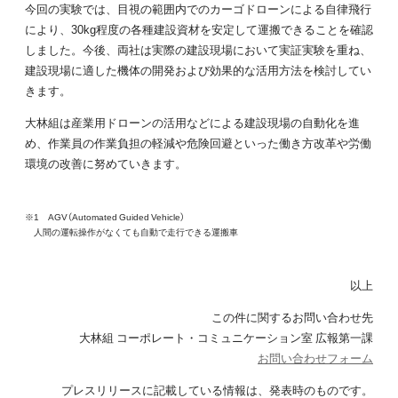
今回の実験では、目視の範囲内でのカーゴドローンによる自律飛行
により、30kg程度の各種建設資材を安定して運搬できることを確認
しました。今後、両社は実際の建設現場において実証実験を重ね、
建設現場に適した機体の開発および効果的な活用方法を検討してい
きます。
大林組は産業用ドローンの活用などによる建設現場の自動化を進
め、作業員の作業負担の軽減や危険回避といった働き方改革や労働
環境の改善に努めていきます。
※1 AGV（Automated Guided Vehicle）
人間の運転操作がなくても自動で走行できる運搬車
以上
この件に関するお問い合わせ先
大林組 コーポレート・コミュニケーション室 広報第一課
お問い合わせフォーム
プレスリリースに記載している情報は、発表時のものです。