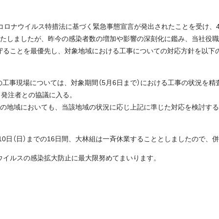
コロナウイルス特措法に基づく緊急事態宣言が発出されたことを受け、4
いたしましたが、昨今の感染者数の増加や影響の深刻化に鑑み、当社役
守ることを最優先し、対象地域における工事についての対応方針を以下
工事現場については、対象期間（5月6日まで）における工事の状況を精
から発注者との協議に入る。
外の地域においても、当該地域の状況に応じ上記に準じた対応を検討す
5月10日（日）までの16日間、大林組は一斉休業することとしましたので
ウイルスの感染拡大防止に最大限努めてまいります。