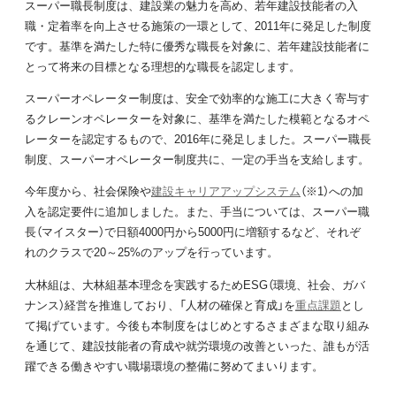
スーパー職長制度は、建設業の魅力を高め、若年建設技能者の入
職・定着率を向上させる施策の一環として、2011年に発足した制度
です。基準を満たした特に優秀な職長を対象に、若年建設技能者に
とって将来の目標となる理想的な職長を認定します。
スーパーオペレーター制度は、安全で効率的な施工に大きく寄与す
るクレーンオペレーターを対象に、基準を満たした模範となるオペ
レーターを認定するもので、2016年に発足しました。スーパー職長
制度、スーパーオペレーター制度共に、一定の手当を支給します。
今年度から、社会保険や
建設キャリアアップシステム
（※1）への加
入を認定要件に追加しました。また、手当については、スーパー職
長（マイスター）で日額4000円から5000円に増額するなど、それぞ
れのクラスで20～25%のアップを行っています。
大林組は、大林組基本理念を実践するためESG（環境、社会、ガバ
ナンス）経営を推進しており、「人材の確保と育成」を
重点課題
とし
て掲げています。今後も本制度をはじめとするさまざまな取り組み
を通じて、建設技能者の育成や就労環境の改善といった、誰もが活
躍できる働きやすい職場環境の整備に努めてまいります。