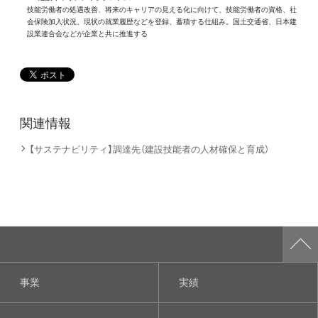
技能労働者の処遇改善、将来のキャリアの見える化に向けて、技能労働者の資格、社
会保険加入状況、現状の就業履歴などを登録、蓄積する仕組み。国土交通省、日本建
設業連合会などが企業と共に推進する
関連情報
【サステナビリティ】調達先（建設技能者の人材確保と育成）
事業
実績