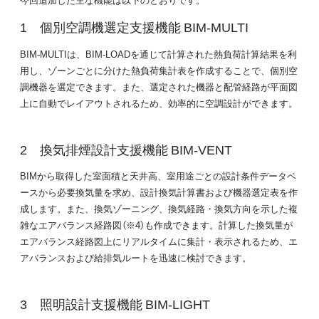
個別空調機選定支援機能 BIM-MULTI
BIM-MULTIは、BIM-LOADを通じて計算された熱負荷計算結果を利
用し、ゾーンごとに分けた熱負荷集計表を作成することで、個別空
調機器を選定できます。また、選定された機器と配管経路が平面図
上に自動でレイアウトされるため、効率的に空調設計ができます。
換気排煙設計支援機能 BIM-VENT
BIMから取得した室面積と天井高、室用途ごとの設計条件データベ
ースから必要換気量を求め、設計換気計算書および機器選定表を作
成します。また、換気ゾーニング、換気経路・換気方向を示した複
雑なエアバランス経路図（※4）も作成できます。計算した換気量が
エアバランス経路図上にリアルタイムに集計・表示されるため、エ
アバランスおよび給排気ルートを迅速に検討できます。
照明設計支援機能 BIM-LIGHT