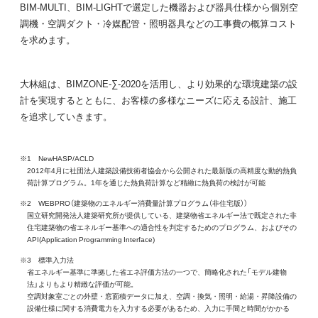
BIM-MULTI、BIM-LIGHTで選定した機器および器具仕様から個別空
調機・空調ダクト・冷媒配管・照明器具などの工事費の概算コスト
を求めます。
大林組は、BIMZONE-∑-2020を活用し、より効果的な環境建築の設
計を実現するとともに、お客様の多様なニーズに応える設計、施工
を追求していきます。
※1 NewHASP/ACLD
2012年4月に社団法人建築設備技術者協会から公開された最新版の高精度な動的熱負
荷計算プログラム。1年を通じた熱負荷計算など精緻に熱負荷の検討が可能
※2 WEBPRO（建築物のエネルギー消費量計算プログラム（非住宅版））
国立研究開発法人建築研究所が提供している、建築物省エネルギー法で既定された非
住宅建築物の省エネルギー基準への適合性を判定するためのプログラム、およびその
API(Application Programming Interface)
※3 標準入力法
省エネルギー基準に準拠した省エネ評価方法の一つで、簡略化された「モデル建物
法」よりもより精緻な評価が可能。
空調対象室ごとの外壁・窓面積データに加え、空調・換気・照明・給湯・昇降設備の
設備仕様に関する消費電力を入力する必要があるため、入力に手間と時間がかかる