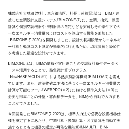
株式会社大林組（本社：東京都港区、社長：蓮輪賢治）は、BIMと連
携した空調設計支援システム「BIMZONE-∑」に、空調、換気、照度
計算や個別空調機器や照明器具の選定などを実施しその条件下での
一次エネルギー消費量およびコストを算出する機能を追加した
「BIMZONE-∑-2020」を開発しました。設計の初期段階からエネルギ
ー計算と概算コスト算定が効率的に行えるため、環境負荷と経済性
を考慮した最適な設計ができます。
BIMZONE-Σは、BIMの情報や室用途ごとの空調設計条件データベ
ースを活用することで、熱負荷計算プログラム
「NewHASP/ACLD（※1）」による熱負荷計算機能（BIM-LOAD）を備え
ています。また、建築物省エネ法に基づく一次エネルギー消費量の
計算が可能なツール「WEBPRO（※2）」における標準入力法（※3）に
必要な部屋ごとの外壁・窓面積データを、BIMから自動で入力する
ことができました。
今回開発したBIMZONE-∑-2020は、標準入力法で必要な設備機器仕
様を決定するにあたり、空調計算・換気計算・照度計算を自動で実
施するとともに機器の選定が可能な機能（BIM-MULTI、BIM-