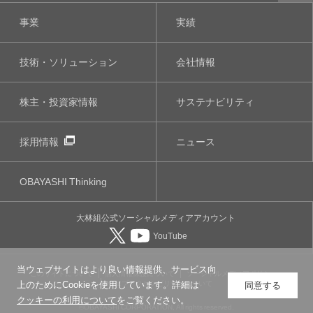
事業
実績
技術・ソリューション
会社情報
株主・投資家情報
サステナビリティ
採用情報
ニュース
OBAYASHI
Thinking
大林組公式
ソーシャルメディア
アカウント
YouTube
当ウェブサイトはより良い情報提供、サービス向
このサイトについて
個人情報保護について
ソーシャルメディアポリシー
ウェブアクセシビリティについて
上のためにCookieを使用しています。詳細は
同意する
クッキーの利用について
をご覧ください。
©OBAYASHI CORPORATION, All rights reserved.