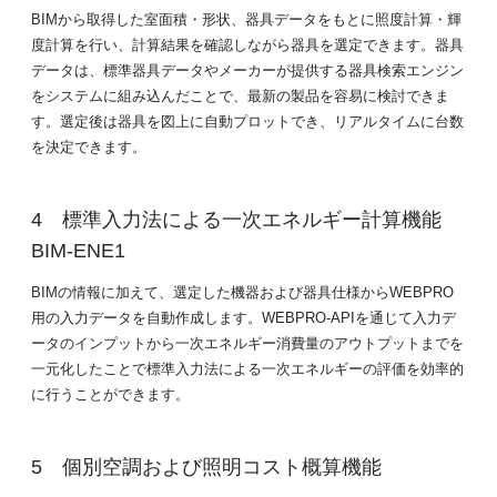
BIMから取得した室面積・形状、器具データをもとに照度計算・輝
度計算を行い、計算結果を確認しながら器具を選定できます。器具
データは、標準器具データやメーカーが提供する器具検索エンジン
をシステムに組み込んだことで、最新の製品を容易に検討できま
す。選定後は器具を図上に自動プロットでき、リアルタイムに台数
を決定できます。
標準入力法による一次エネルギー計算機能
BIM-ENE1
BIMの情報に加えて、選定した機器および器具仕様からWEBPRO
用の入力データを自動作成します。WEBPRO-APIを通じて入力デ
ータのインプットから一次エネルギー消費量のアウトプットまでを
一元化したことで標準入力法による一次エネルギーの評価を効率的
に行うことができます。
個別空調および照明コスト概算機能