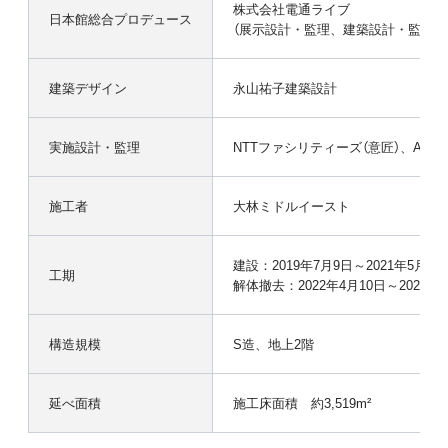
株式会社電通ライブ
日本館総合プロデュース
（展示設計・監理、建築設計・監理及
建築デザイン
永山祐子建築設計
実施設計・監理
NTTファシリティーズ（意匠）、ARUP
施工者
大林ミドルイースト
建設：2019年7月9日～2021年5月30
工期
解体撤去：2022年4月10日～2022年1
構造規模
S造、地上2階
延べ面積
施工床面積 約3,519m²