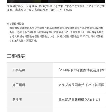
来場者は各ゾーンを進み「多様な出会いを大切にすることで新しいアイデアが生
まれ、未来がより良い方向に変わりゆくこと」を体感
※1 登録博覧会
国際博覧会条約に基づいて開催される国際博覧会は登録博覧会と認定博覧会の2種類
あり、そのうちの5年以上の間隔を置いて開催される、6週間以上6ヵ月以内を会期と
する大規模な博覧会を登録博覧会という。次回の登録博覧会は2025年に日本で開催
される「大阪・関西万博」
工事概要
工事名称
「2020年ドバイ国際博覧会」日本館
施工場所
アラブ首長国連邦 ドバイ首長国 ドバ
発注者
日本貿易振興機構（ジェトロ）