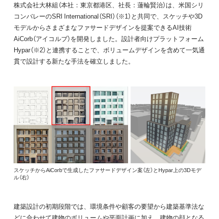
株式会社大林組（本社：東京都港区、社長：蓮輪賢治）は、米国シリ
コンバレーのSRI International（SRI）（※1）と共同で、スケッチや3D
モデルからさまざまなファサードデザインを提案できるAI技術
AiCorb（アイコルブ）を開発しました。設計者向けプラットフォーム
Hypar（※2）と連携することで、ボリュームデザインを含めて一気通
貫で設計する新たな手法を確立しました。
スケッチからAiCorbで生成したファサードデザイン案（左）とHypar上の3Dモデ
ル（右）
建築設計の初期段階では、環境条件や顧客の要望から建築基準法な
どに合わせて建物のボリュームや平面計画に加え、建物の顔となる