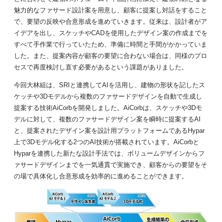
魅力的なファサード設計案を用意し、顧客に提案し対話をすること
で、要望の反映や合意形成を進めていきます。従来は、設計者がア
イデアを出し、スケッチやCADを使用したデザイン案の作成までを
すべて手作業で行っていたため、準備に時間と手間がかかっていま
した。また、提案内容が顧客の要望に合わない場合は、同様のプロ
セスで再度検討し直す必要があるという課題がありました。
今回大林組は、SRIと連携してAIを活用し、建物の形状を記したス
ケッチや3Dモデルから複数のファサードデザインを自動で生成し
提案する技術AiCorbを開発しました。AiCorbは、スケッチや3Dモ
デルに対して、複数のファサードデザイン案を瞬時に提案するAI
と、提案されたデザイン案を設計用プラットフォームであるHypar
上で3Dモデル化する2つのAI技術が搭載されています。AiCorbと
Hyparを連携した新たな設計手法では、ボリュームデザインからフ
ァサードデザインまでを一気通貫で実施でき、顧客からの要望をそ
の場で具体化し合意形成を効率的に進めることができます。