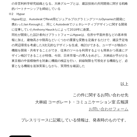
の非営利科学研究組織となる。大林グループとは、建設技術の共同開発に関する戦略
的パートナーシップを締結している
※2 Hypar
Hypar社は、AutodeskでRevit用ビジュアルプログラミングツールDynamoの開発に
携わったIan Keoughと、同じくAutodeskでジェネレーティブデザインに関する開発
に従事していたAnthony Hauckらによって2018年に創業。
同社が開発した設計者向けプラットフォームHyparは、住所や平面外形などの基本情
報に加え、建物高さや階高などいくつかの重要な変数を定義するだけで、建設予定地
の周辺環境を考慮した3次元的なデザインを生成、検討ができる。ユーザーが独自の
機能を開発・共有することができ、従来のツールを利用するよりも簡単かつ高速にデ
ザイン検討できることが特徴。今回、日本市場への導入をめざし、大林組が手がける
東京都の中規模物件を対象に機能の検証を行い、斜線制限を可視化する機能など、必
要となる機能を追加実装しながら、実用性を確認した
以上
この件に関するお問い合わせ先
大林組 コーポレート・コミュニケーション室 広報課
お問い合わせフォーム
プレスリリースに記載している情報は、発表時のものです。