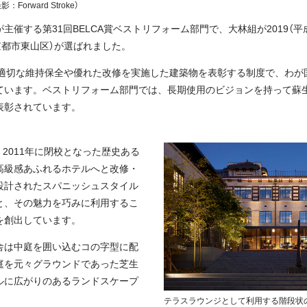
orward Stroke）
催する第31回BELCA賞ベストリフォーム部門で、大林組が2019（平成
京都市東山区）が選ばれました。
たる適切な維持保全や優れた改修を実施した建築物を表彰する制度で、わ
ています。ベストリフォーム部門では、長期使用のビジョンを持って蘇
表彰されています。
れ、2011年に閉校となった歴史ある
高級感あふれるホテルへと改修・
設計されたスパニッシュスタイル
と、その魅力を巧みに利用するこ
を創出しています。
舎は中庭を囲い込むコの字型に配
庭を元々グラウンドであった芝生
ルに広がりのあるランドスケープ
テラスラウンジとして利用する階段状