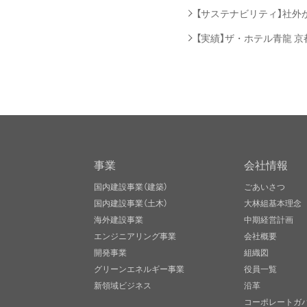
【サステナビリティ】社外
【実績】ザ・ホテル青龍 京
事業
会社情報
国内建設事業（建築）
ごあいさつ
国内建設事業（土木）
大林組基本理念
海外建設事業
中期経営計画
エンジニアリング事業
会社概要
開発事業
組織図
グリーンエネルギー事業
役員一覧
新領域ビジネス
沿革
コーポレートガ