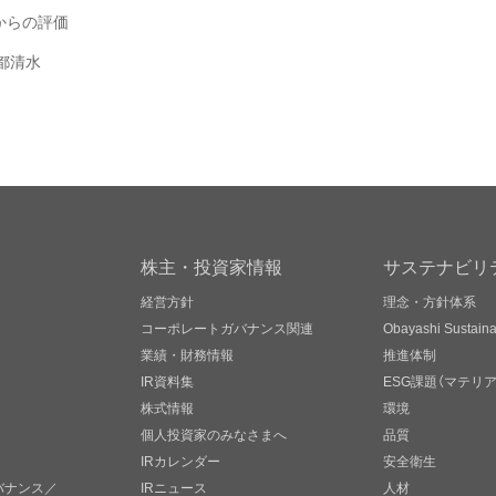
からの評価
都清水
株主・投資家情報
サステナビリ
経営方針
理念・方針体系
コーポレートガバナンス関連
Obayashi Sustainab
業績・財務情報
推進体制
IR資料集
ESG課題（マテリ
株式情報
環境
個人投資家のみなさまへ
品質
IRカレンダー
安全衛生
バナンス／
IRニュース
人材