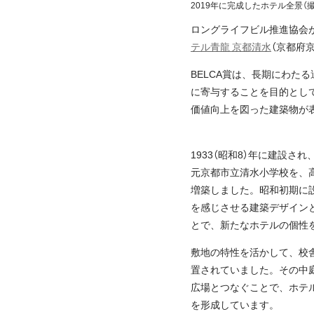
2019年に完成したホテル全景（撮影：F
ロングライフビル推進協会が主
テル青龍 京都清水
（京都府
BELCA賞は、長期にわ
に寄与することを目的とし
価値向上を図った建築物が
1933（昭和8）年に建設さ
元京都市立清水小学校を、
増築しました。昭和初期に
を感じさせる建築デザイン
とで、新たなホテルの個性
敷地の特性を活かして、校
置されていました。その中
広場とつなぐことで、ホテ
を形成しています。