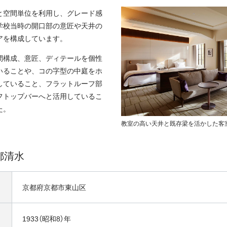
と空間単位を利用し、グレード感
学校当時の開口部の意匠や天井の
アを構成しています。
間構成、意匠、ディテールを個性
いることや、コの字型の中庭をホ
していること、フラットルーフ部
フトップバーへと活用しているこ
た。
教室の高い天井と既存梁を活かした客
都清水
京都府京都市東山区
1933（昭和8）年