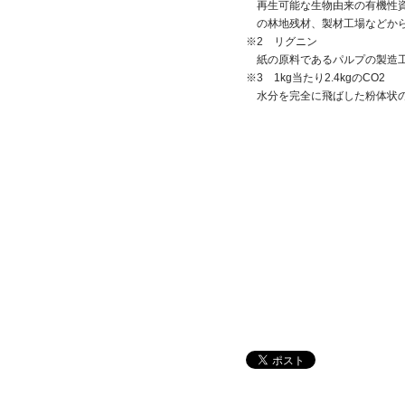
再生可能な生物由来の有機性
の林地残材、製材工場などか
※2 リグニン
紙の原料であるパルプの製造
※3 1kg当たり2.4kgのCO2
水分を完全に飛ばした粉体状