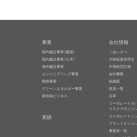
事業
会社情報
国内建設事業（建築）
ごあいさつ
国内建設事業（土木）
大林組基本理念
海外建設事業
中期経営計画
エンジニアリング事業
会社概要
開発事業
組織図
グリーンエネルギー事業
役員一覧
新領域ビジネス
沿革
コーポレートガ
リスクマネジメ
実績
コーポレートシ
ブランドビジョ
事業所一覧