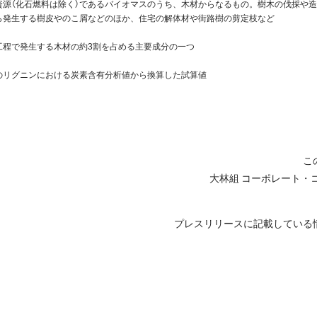
資源（化石燃料は除く）であるバイオマスのうち、木材からなるもの。樹木の伐採や
ら発生する樹皮やのこ屑などのほか、住宅の解体材や街路樹の剪定枝など
工程で発生する木材の約3割を占める主要成分の一つ
のリグニンにおける炭素含有分析値から換算した試算値
こ
大林組 コーポレート・
プレスリリースに記載している