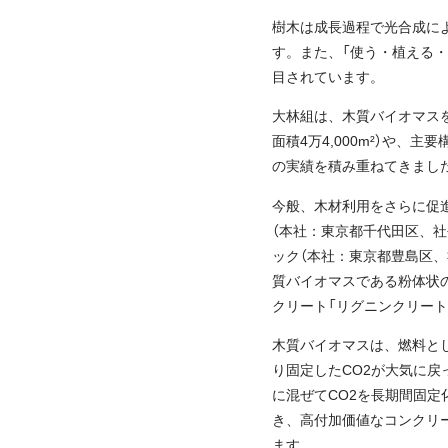
樹木は成長過程で光合成に
す。また、「使う・植える
目されています。
大林組は、木質バイオマス
面積4万4,000m²）や
の実績を積み重ねてきまし
今般、木材利用をさらに促
（本社：東京都千代田区、社
ック（本社：東京都豊島区、
質バイオマスである粉体状の
クリート「リグニンクリート
木質バイオマスは、燃料と
り固定したCO2が大気に戻
に混ぜてCO2を長期間固定
き、高付加価値なコンクリ
ます。