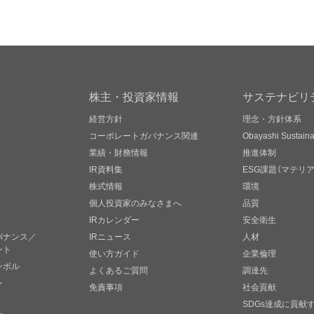
株主・投資家情報
サステナビリ
経営方針
理念・方針体系
コーポレートガバナンス関連
Obayashi Sustainab
業績・財務情報
推進体制
IR資料集
ESG課題（マテリ
株式情報
環境
個人投資家のみなさまへ
品質
IRカレンダー
安全衛生
バナンス／
IRニュース
人材
ント
使い方ガイド
企業倫理
ンボル
よくあるご質問
調達先
ン
免責事項
社会貢献
SDGs達成に貢献