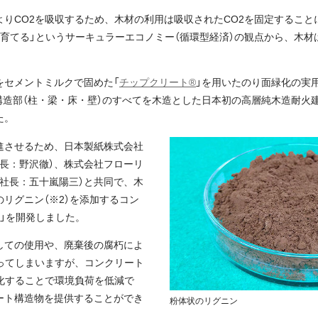
よりCO2を吸収するため、木材の利用は吸収されたCO2を固定すること
・育てる」というサーキュラーエコノミー（循環型経済）の観点から、木材
をセメントミルクで固めた「
チップクリート®
」を用いたのり面緑化の実用
、主要構造部（柱・梁・床・壁）のすべてを木造とした日本初の高層純木造耐
た。
進させるため、日本製紙株式会社
長：野沢徹）、株式会社フローリ
社長：五十嵐陽三）と共同で、木
リグニン（※2）を添加するコン
」を開発しました。
しての使用や、廃棄後の腐朽によ
ってしまいますが、コンクリート
化することで環境負荷を低減で
ート構造物を提供することができ
粉体状のリグニン