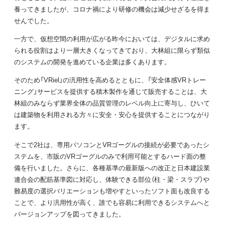
養ってきましたが、コロナ禍により研修の機会は減少せざるを得ま
せんでした。
一方で、仮想空間の利用が広がる昨今においては、デジタルに求め
られる役割はより一層大きくなってきており、大林組に限らず類似
のシステムの開発を進めている企業は多くあります。
そのため「VRiel」の汎用性を高めるとともに、「安全体感VRトレー
ニング」サービスを提供する積木製作を通じて販売することは、大
林組のみならず業界全体の品質管理のレベル向上に寄与し、ひいて
は建築物を利用される方々に安全・安心を提供することにつながり
ます。
そこで2社は、専用パソコンとVRゴーグルの接続が必要であったシ
ステムを、市販のVRゴーグルのみで利用可能とするハード面の整
備を行いました。さらに、各種基準の最新版への改正と日本建設業
連合会の配筋基準図に対応し、体験できる部位（柱・梁・スラブ）や
難易度の選択バリエーションも増やすといったソフト面も改良する
ことで、より汎用性が高く、誰でも容易に利用できるシステムへと
バージョンアップを図ってきました。