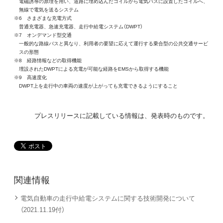
電磁誘導の原理を用い、道路に埋め込んだコイルから電気バスに設置したコイルへ、
無線で電気を送るシステム
※6 さまざまな充電方式
普通充電器、急速充電器、走行中給電システム（DWPT）
※7 オンデマンド型交通
一般的な路線バスと異なり、利用者の要望に応えて運行する乗合型の公共交通サービ
スの形態
※8 経路情報などの取得機能
埋設されたDWPTによる充電が可能な経路をEMSから取得する機能
※9 高速度化
DWPT上を走行中の車両の速度が上がっても充電できるようにすること
プレスリリースに記載している情報は、発表時のものです。
関連情報
電気自動車の走行中給電システムに関する技術開発について
（2021.11.19付）