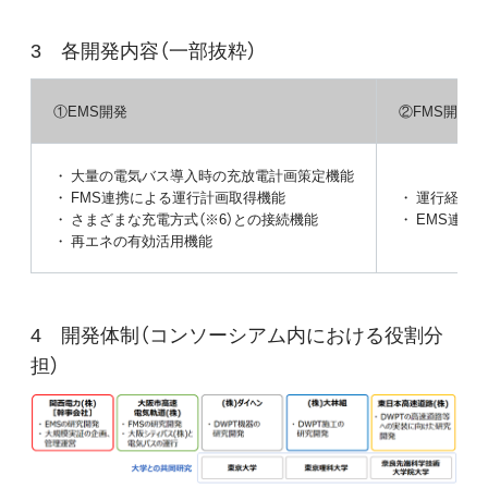
各開発内容（一部抜粋）
①EMS開発
②FMS開発
・ 大量の電気バス導入時の充放電計画策定機能
・ FMS連携による運行計画取得機能
・ 運行経路
・ さまざまな充電方式（※6）との接続機能
・ EMS連携
・ 再エネの有効活用機能
開発体制（コンソーシアム内における役割分
担）