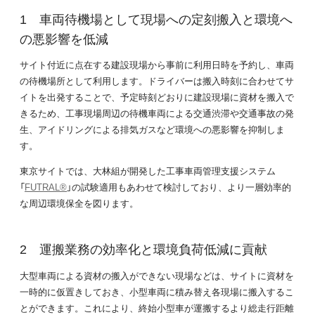
車両待機場として現場への定刻搬入と環境へ
の悪影響を低減
サイト付近に点在する建設現場から事前に利用日時を予約し、車両
の待機場所として利用します。ドライバーは搬入時刻に合わせてサ
イトを出発することで、予定時刻どおりに建設現場に資材を搬入で
きるため、工事現場周辺の待機車両による交通渋滞や交通事故の発
生、アイドリングによる排気ガスなど環境への悪影響を抑制しま
す。
東京サイトでは、大林組が開発した工事車両管理支援システム
「
FUTRAL®
」の試験適用もあわせて検討しており、より一層効率的
な周辺環境保全を図ります。
運搬業務の効率化と環境負荷低減に貢献
大型車両による資材の搬入ができない現場などは、サイトに資材を
一時的に仮置きしておき、小型車両に積み替え各現場に搬入するこ
とができます。これにより、終始小型車が運搬するより総走行距離