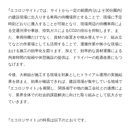
「エコロジサイト」では、サイトから一定の範囲内（およそ30分圏内）
の建設現場に出入りする車両の待機場所とすることで、現場に予定
時刻どおりに搬入することが可能となり、現場周辺の待機車両によ
る交通渋滞や事故、排気ガスによるCO2の排出を抑制します。ま
た、車両待機だけでなく、資材の仮置きや積み替えヤード、組み立
てなどの作業場としても活用することで、運搬作業や狭小な現場に
おける施工の効率化を図ります。加えて、効率的な資材運搬による
拘束時間の短縮や休憩施設の提供は、ドライバーの処遇改善にもつ
なげます。
今後、大林組が施工する現場を対象としたトライアル運用の実施結
果を踏まえ、効果が確認できれば、建設現場が集中している地域で
「エコロジサイト」を展開し、関係省庁や他の施工会社との連携によ
り、業界全体での社会的課題解決に向けた取り組みとして拡大させ
ていきます。
「エコロジサイト」の特長は以下のとおりです。