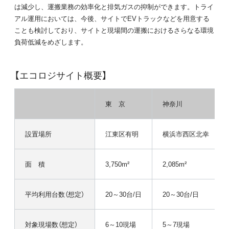
は減少し、運搬業務の効率化と排気ガスの抑制ができます。トライ
アル運用においては、今後、サイトでEVトラックなどを用意する
ことも検討しており、サイトと現場間の運搬におけるさらなる環境
負荷低減をめざします。
【エコロジサイト概要】
東 京
神奈川
設置場所
江東区有明
横浜市西区北幸
面 積
3,750m²
2,085m²
平均利用台数（想定）
20～30台/日
20～30台/日
対象現場数（想定）
6～10現場
5～7現場