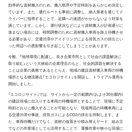
効率的な資材搬入のため、搬入順序や予定時刻をあらかじめ決定し
ています。また、通行ルートも事前に調整し、納入業者を通じてド
ライバーに指導することで、近隣への迷惑がかからないよう対策を
講じています。しかし、運行状況などにより資材搬入が計画通りに
進まない場合には、時間調整のために資材搬入車両を路上待機させ
る必要があり、交通渋滞やアイドリングによる排気ガスの排出とい
った周辺への悪影響を引き起こしてしまうことがあります。
今般、「地球環境に配慮し、良き企業市民として社会の課題解決に
取り組む」という大林組の企業理念のもと、社会的課題を解決する
ことは企業の責務であるととらえ、地域の建設資材搬入車両の待機
場所となる物流拠点「エコロジサイト」を開設し、トライアル運用を
開始しました。
「エコロジサイト」では、サイトから一定の範囲内（およそ30分圏内）
の建設現場に出入りする車両の待機場所とすることで、現場に予定
時刻どおりに搬入することが可能となり、現場周辺の待機車両によ
る交通渋滞や事故、排気ガスによるCO2の排出を抑制します。ま
た、車両待機だけでなく、資材の仮置きや積み替えヤード、組み立
てなどの作業場としても活用することで、運搬作業や狭小な現場に