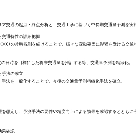
リア交通の起点・終点分析と、交通工学に基づく中長期交通量予測を実
る交通特性の詳細把握
量（※6）の常時観測を続けることで、様々な変動要因に影響を受ける交通
特定の日時を目標にした将来交通量を推計する等、交通量予測を精緻化。
る手法の確立
、手法を一般化することで、今後の交通量予測精緻化手法を確立。
理を想定し、予測手法の要件や精度向上による効果を確認するとともに
効果確認