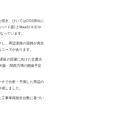
招き、ひいてはCO2排出に
ード面）とMaaS（※3）や
になっています。
中し、周辺道路の混雑が発生
なニーズがあります。
事遅延の回避に向けた交通渋
年大阪・関西万博の開催予定
ーチで分析・予測した周辺の
作成しました。
た工事車両発生台数に基づい