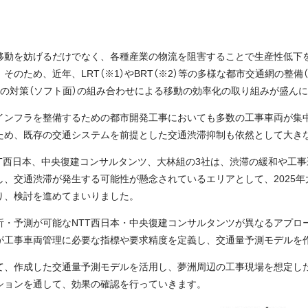
移動を妨げるだけでなく、各種産業の物流を阻害することで生産性低下を
のため、近年、LRT（※1）やBRT（※2）等の多様な都市交通網の整備（ハ
等の対策（ソフト面）の組み合わせによる移動の効率化の取り組みが盛ん
インフラを整備するための都市開発工事においても多数の工事車両が集
ため、既存の交通システムを前提とした交通渋滞抑制も依然として大き
NTT西日本、中央復建コンサルタンツ、大林組の3社は、渋滞の緩和や工
し、交通渋滞が発生する可能性が懸念されているエリアとして、2025
り、検討を進めてまいりました。
析・予測が可能なNTT西日本・中央復建コンサルタンツが異なるアプロ
が工事車両管理に必要な指標や要求精度を定義し、交通量予測モデルを
て、作成した交通量予測モデルを活用し、夢洲周辺の工事現場を想定し
ションを通して、効果の確認を行っていきます。