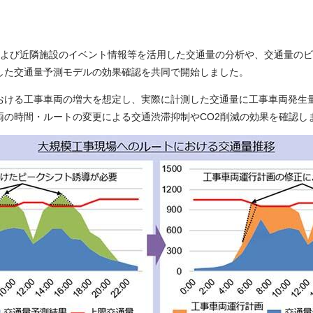
）および近隣施設のイベント情報等を活用した交通量の分析や、交通量の
した交通量予測モデルの効果確認を共同で開始しました。
おける工事車両の増大を想定し、実際に計測した交通量に工事車両発生
両の時間・ルートの変更による交通渋滞抑制やCO2削減の効果を確認し