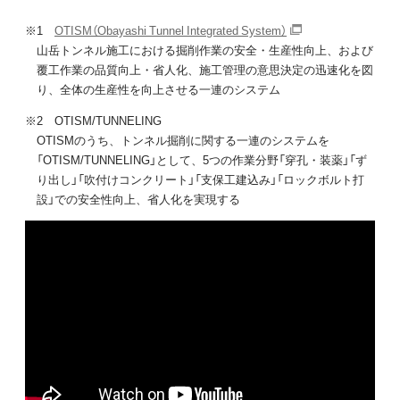
※1
OTISM（Obayashi Tunnel Integrated System）
山岳トンネル施工における掘削作業の安全・生産性向上、および
覆工作業の品質向上・省人化、施工管理の意思決定の迅速化を図
り、全体の生産性を向上させる一連のシステム
※2 OTISM/TUNNELING
OTISMのうち、トンネル掘削に関する一連のシステムを
「OTISM/TUNNELING」として、5つの作業分野「穿孔・装薬」「ず
り出し」「吹付けコンクリート」「支保工建込み」「ロックボルト打
設」での安全性向上、省人化を実現する