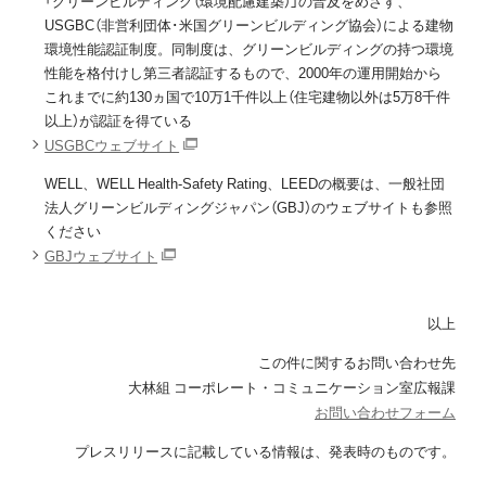
「グリーンビルディング（環境配慮建築）」の普及をめざす、
USGBC（非営利団体･米国グリーンビルディング協会）による建物
環境性能認証制度。同制度は、グリーンビルディングの持つ環境
性能を格付けし第三者認証するもので、2000年の運用開始から
これまでに約130ヵ国で10万1千件以上（住宅建物以外は5万8千件
以上）が認証を得ている
USGBCウェブサイト
WELL、WELL Health-Safety Rating、LEEDの概要は、一般社団
法人グリーンビルディングジャパン（GBJ）のウェブサイトも参照
ください
GBJウェブサイト
以上
この件に関するお問い合わせ先
大林組 コーポレート・コミュニケーション室広報課
お問い合わせフォーム
プレスリリースに記載している情報は、発表時のものです。