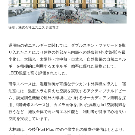
撮影：株式会社エスエス 走出直道
運用時の省エネルギーに関しては、ダブルスキン・ファサードを取
り入れたことにより建物の外部から内部への熱負荷（外皮負荷）を最
小化し、太陽光・太陽熱・地中熱・自然光・自然換気の自然エネル
ギーを積極的に利用するエネルギー効率に優れた建物として、
LEED認証で高く評価されました。
研修スペースは、湿度制御が可能なデシカント外調機を導入し、宿
泊室には、温度ムラを抑えた空調を実現するアクティブチルドビー
ム、調光調色機能で屋外の環境に近づけるサーカディアン照明を採
用、9階研修スペースは、カメラ画像を用いた高度なIoT空調制御を
行うなど、施設全体で高い省エネ性能と、利用者が健康で心地良い
空間を実現しています。
大林組は、今後「Port Plus」での企業文化の醸成や発信はもとより、