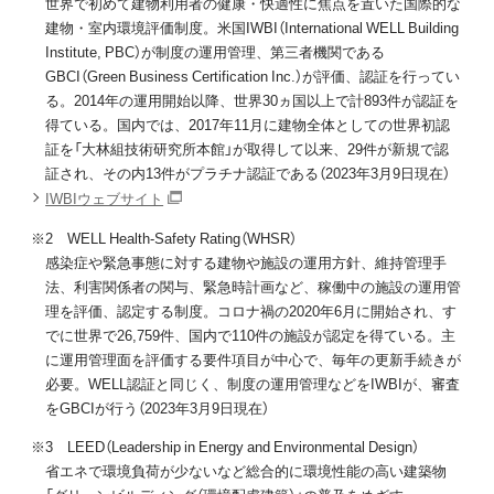
世界で初めて建物利用者の健康・快適性に焦点を置いた国際的な
建物・室内環境評価制度。米国IWBI（International WELL Building
Institute, PBC）が制度の運用管理、第三者機関である
GBCI（Green Business Certification Inc.）が評価、認証を行ってい
る。2014年の運用開始以降、世界30ヵ国以上で計893件が認証を
得ている。国内では、2017年11月に建物全体としての世界初認
証を「大林組技術研究所本館」が取得して以来、29件が新規で認
証され、その内13件がプラチナ認証である（2023年3月9日現在）
IWBIウェブサイト
※2 WELL Health-Safety Rating（WHSR）
感染症や緊急事態に対する建物や施設の運用方針、維持管理手
法、利害関係者の関与、緊急時計画など、稼働中の施設の運用管
理を評価、認定する制度。コロナ禍の2020年6月に開始され、す
でに世界で26,759件、国内で110件の施設が認定を得ている。主
に運用管理面を評価する要件項目が中心で、毎年の更新手続きが
必要。WELL認証と同じく、制度の運用管理などをIWBIが、審査
をGBCIが行う（2023年3月9日現在）
※3 LEED（Leadership in Energy and Environmental Design）
省エネで環境負荷が少ないなど総合的に環境性能の高い建築物