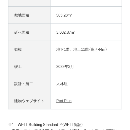
敷地面積
563.28m²
延べ面積
3,502.87m²
規模
地下1階、地上11階（高さ44m）
竣工
2022年3月
設計・施工
大林組
建物ウェブサイト
Port Plus
※1 WELL Building Standard™（WELL認証）