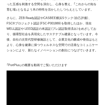
った五感を刺激する空間を演出し、心身を整え、「これからの知を
育む場」となるよう木の特性を活かしたしつらえとしています。
さらに、ZEB Ready認証やCASBEE横浜Sランク（自己評価）、
FSC®プロジェクト認証（FSC-P001889）を取得したほか、現在
WELL認証や LEED認証の本認証（プレ認証取得済み）をめざしてお
り、循環型社会を具現化したサステナブル建築となっています。今
後、自社の次世代型研修施設として、企業文化の醸成や発信はもと
より、心身を健康に保つウェルネスな空間での活発なコミュニケー
ションにより、新たなイノベーションの創出につなげていきます。
「PortPlus」の概要を動画でご覧いただけます