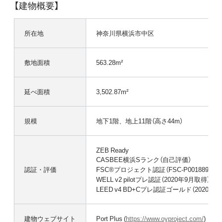
【建物概要】
所在地
神奈川県横浜市中区
敷地面積
563.28m²
延べ面積
3,502.87m²
規模
地下1階、地上11階（高さ44m）
ZEB Ready
CASBEE横浜Sランク（自己評価）
認証・評価
FSC®プロジェクト認証（FSC-P001889）
WELL v2 pilotプレ認証（2020年9月取得）
LEED v4 BD+Cプレ認証ゴールド（2020年1
建物ウェブサイト
Port Plus (
https://www.oyproject.com/
)