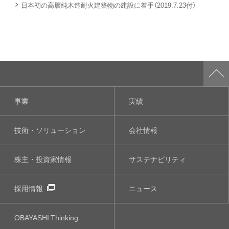
日本初の高層純木造耐火建築物の建設に着手（2019.7.23付）
事業
実績
技術・ソリューション
会社情報
株主・投資家情報
サステナビリティ
採用情報
ニュース
OBAYASHI
Thinking