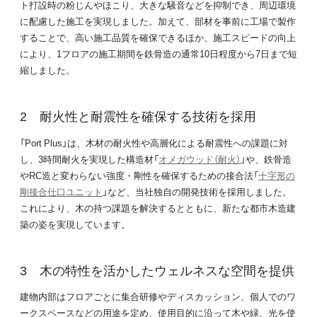
ト打設時の粉じんやほこり、大きな騒音などを抑制でき、周辺環境
に配慮した施工を実現しました。加えて、部材を事前に工場で製作
することで、高い施工品質を確保できるほか、施工スピードの向上
により、1フロアの施工期間を鉄骨造の通常10日程度から7日まで短
縮しました。
耐火性と耐震性を確保する技術を採用
「Port Plus」は、木材の耐火性や高層化による耐震性への課題に対
し、3時間耐火を実現した構造材「
オメガウッド（耐火）
」や、鉄骨造
やRC造と変わらない強度・剛性を確保するための接合法「
十字形の
剛接合仕口ユニット
」など、当社独自の開発技術を採用しました。
これにより、木の持つ課題を解決するとともに、新たな都市木造建
築の姿を実現しています。
木の特性を活かしたウェルネスな空間を提供
建物内部はフロアごとに集合研修やディスカッション、個人でのワ
ークスペースなどの用途を定め、使用目的に沿って木や緑、光を使