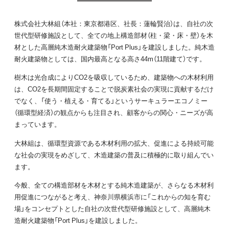
株式会社大林組（本社：東京都港区、社長：蓮輪賢治）は、自社の次
世代型研修施設として、全ての地上構造部材（柱・梁・床・壁）を木
材とした高層純木造耐火建築物「Port Plus」を建設しました。純木造
耐火建築物としては、国内最高となる高さ44m（11階建て）です。
樹木は光合成によりCO2を吸収しているため、建築物への木材利用
は、CO2を長期間固定することで脱炭素社会の実現に貢献するだけ
でなく、「使う・植える・育てる」というサーキュラーエコノミー
（循環型経済）の観点からも注目され、顧客からの関心・ニーズが高
まっています。
大林組は、循環型資源である木材利用の拡大、促進による持続可能
な社会の実現をめざして、木造建築の普及に積極的に取り組んでい
ます。
今般、全ての構造部材を木材とする純木造建築が、さらなる木材利
用促進につながると考え、神奈川県横浜市に「これからの知を育む
場」をコンセプトとした自社の次世代型研修施設として、高層純木
造耐火建築物「Port Plus」を建設しました。