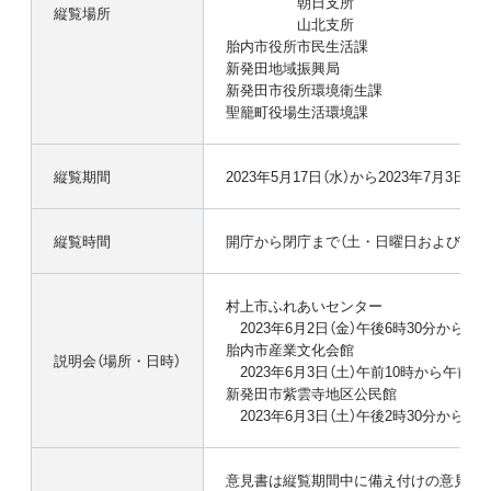
朝日支所
縦覧場所
山北支所
胎内市役所市民生活課
新発田地域振興局
新発田市役所環境衛生課
聖籠町役場生活環境課
縦覧期間
2023年5月17日（水）から2023年7月3日（
縦覧時間
開庁から閉庁まで（土・日曜日および祝祭
村上市ふれあいセンター
2023年6月2日（金）午後6時30分から午
胎内市産業文化会館
説明会（場所・日時）
2023年6月3日（土）午前10時から午前11
新発田市紫雲寺地区公民館
2023年6月3日（土）午後2時30分から午
意見書は縦覧期間中に備え付けの意見投