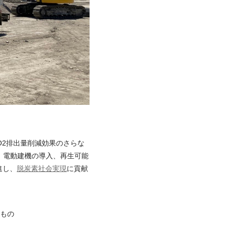
O2排出量削減効果のさらな
、電動建機の導入、再生可能
進し、
脱炭素社会実現
に貢献
るもの