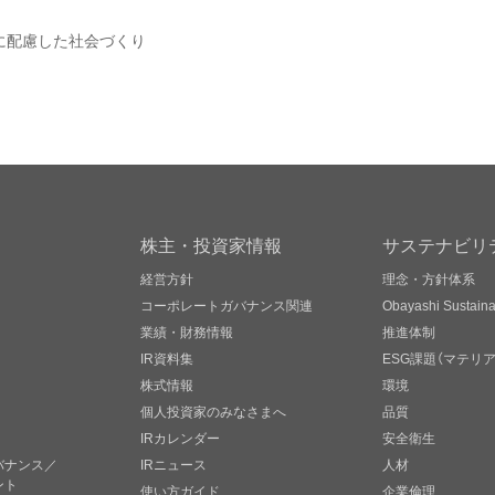
に配慮した社会づくり
株主・投資家情報
サステナビリ
経営方針
理念・方針体系
コーポレートガバナンス関連
Obayashi Sustainab
業績・財務情報
推進体制
IR資料集
ESG課題（マテリ
株式情報
環境
個人投資家のみなさまへ
品質
IRカレンダー
安全衛生
バナンス／
IRニュース
人材
ント
使い方ガイド
企業倫理