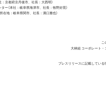
社：京都府京丹後市、社長：大西明）
ンター（本社：岐阜県海津市、社長：牧野好晃）
（所在地：岐阜県関市、社長：溝口雅也）
こ
大林組 コーポレート・
プレスリリースに記載している