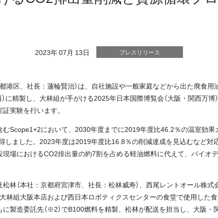
2023年 07月 13日
プレスリリース
都港区、社長：蓮輪賢治）は、自社施設や一般家庭などから出た廃食用油
燃料）に精製し、大林組が手がける2025年日本国際博覧会（大阪・関西万
実証実験を行います。
Scope1+2において、2030年度までに2019年度比46.2％の温室
を取得しました。2023年度は2019年度比16.8％の削減達成を見込むな
設現場におけるCO2排出量の約7割を占める軽油燃料に代えて、バイオ
社松林（本社：京都府宮津市、社長：松林威寿）、西尾レントオール株式
、大林組大阪本店および西日本ロボティクスセンターの食堂で使用した食用
に製造委託先（※2）でB100燃料を精製、松林が配送を担当し、大阪