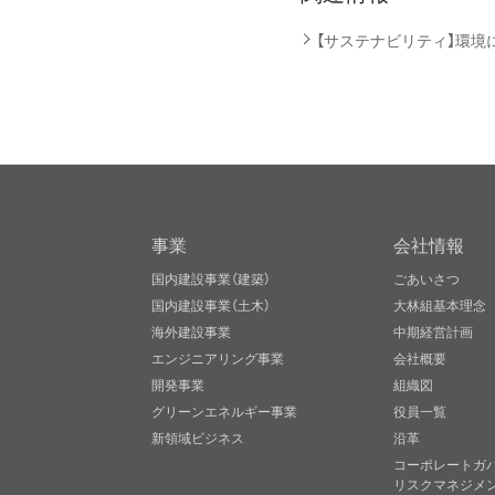
【サステナビリティ】環境
事業
会社情報
国内建設事業（建築）
ごあいさつ
国内建設事業（土木）
大林組基本理念
海外建設事業
中期経営計画
エンジニアリング事業
会社概要
開発事業
組織図
グリーンエネルギー事業
役員一覧
新領域ビジネス
沿革
コーポレートガ
リスクマネジメ