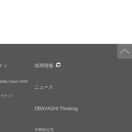
ティ
採用情報
ility Vision 2050
ニュース
アリティ）
OBAYASHI
Thinking
大林組公式