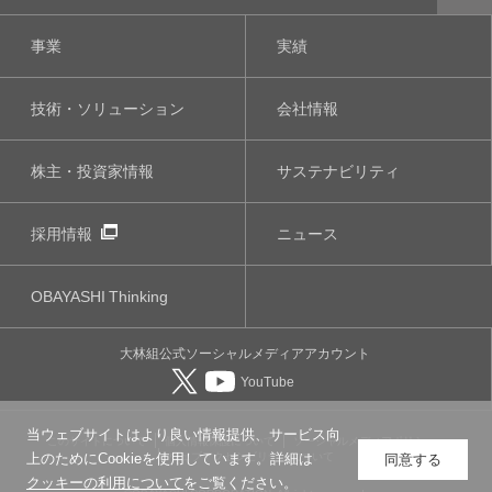
事業
実績
技術・ソリューション
会社情報
株主・投資家情報
サステナビリティ
採用情報
ニュース
OBAYASHI
Thinking
大林組公式
ソーシャルメディア
アカウント
YouTube
当ウェブサイトはより良い情報提供、サービス向
このサイトについて
個人情報保護について
ソーシャルメディアポリシー
ウェブアクセシビリティについて
上のためにCookieを使用しています。詳細は
同意する
クッキーの利用について
をご覧ください。