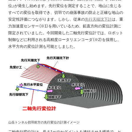
位」が発生し始めます。先行変位を測定することで、地山に生じる
すべての変位を取得でき、切羽での崩落事故の防止と正確な地山の
安定性評価につながります。しかし、従来の
先行天端沈下計
は、重
力加速度センサー（※1）を用いているため、鉛直方向の変位計測に
限定されていました。今回開発した二軸先行変位計では、ロボット
制御などに利用される高精度ロータリエンコーダ（※2）を採用し、
水平方向の変位計測も可能としました。
山岳トンネル切羽前方の先行変位の計測イメージ
二軸先行変位計は、長さ1ｍのセグメントを連結させる構造で、ヒ