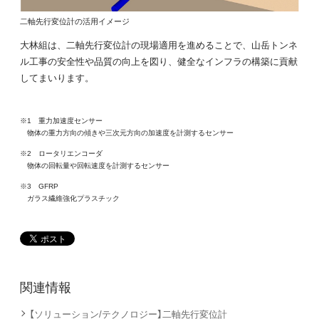
二軸先行変位計の活用イメージ
大林組は、二軸先行変位計の現場適用を進めることで、山岳トンネ
ル工事の安全性や品質の向上を図り、健全なインフラの構築に貢献
してまいります。
※1 重力加速度センサー
物体の重力方向の傾きや三次元方向の加速度を計測するセンサー
※2 ロータリエンコーダ
物体の回転量や回転速度を計測するセンサー
※3 GFRP
ガラス繊維強化プラスチック
関連情報
【ソリューション/テクノロジー】二軸先行変位計