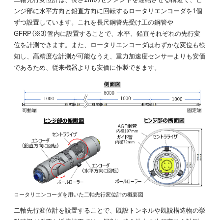
ンジ部に水平方向と鉛直方向に回転するロータリエンコーダを1個
ずつ設置しています。これを長尺鋼管先受け工の鋼管や
GFRP（※3）管内に設置することで、水平、鉛直それぞれの先行変
位を計測できます。また、ロータリエンコーダはわずかな変位も検
知し、高精度な計測が可能なうえ、重力加速度センサーよりも安価
であるため、従来機器よりも安価に作製できます。
ロータリエンコーダを用いた二軸先行変位計の概要図
二軸先行変位計を設置することで、既設トンネルや既設構造物の挙