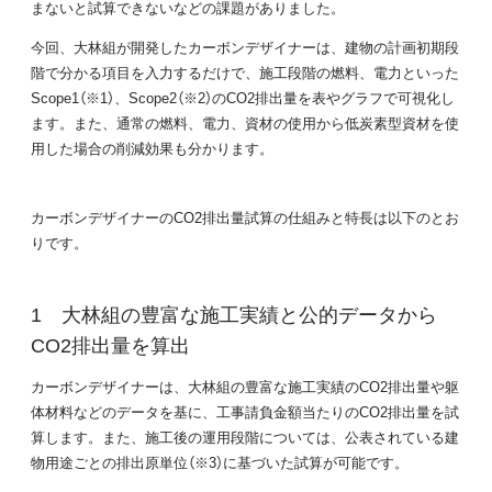
まないと試算できないなどの課題がありました。
今回、大林組が開発したカーボンデザイナーは、建物の計画初期段
階で分かる項目を入力するだけで、施工段階の燃料、電力といった
Scope1（※1）、Scope2（※2）のCO2排出量を表やグラフで可視化し
ます。また、通常の燃料、電力、資材の使用から低炭素型資材を使
用した場合の削減効果も分かります。
カーボンデザイナーのCO2排出量試算の仕組みと特長は以下のとお
りです。
大林組の豊富な施工実績と公的データから
CO2排出量を算出
カーボンデザイナーは、大林組の豊富な施工実績のCO2排出量や躯
体材料などのデータを基に、工事請負金額当たりのCO2排出量を試
算します。また、施工後の運用段階については、公表されている建
物用途ごとの排出原単位（※3）に基づいた試算が可能です。