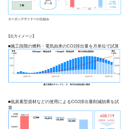
カーボンデザイナーの仕組み
【出力イメージ】
■施工段階の燃料・電気由来のCO2排出量を月単位で試算
■低炭素型資材などの使用によるCO2排出量削減効果を試
算