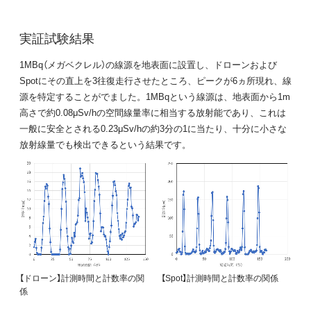
実証試験結果
1MBq（メガベクレル）の線源を地表面に設置し、ドローンおよび
Spotにその直上を3往復走行させたところ、ピークが6ヵ所現れ、線
源を特定することがでました。1MBqという線源は、地表面から1m
高さで約0.08μSv/hの空間線量率に相当する放射能であり、これは
一般に安全とされる0.23μSv/hの約3分の1に当たり、十分に小さな
放射線量でも検出できるという結果です。
【ドローン】計測時間と計数率の関
【Spot】計測時間と計数率の関係
係