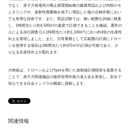
でなく、原子力発電所の廃止措置開始後の建屋周辺および内部のモ
ニタリングや、放射性廃棄物を地下に埋設した後の点検作業におい
ても有用な技術です。また、実証試験では、狭い範囲を詳細に検査
し、1時間当たり約4,500m²の速度で計測できることを確認。通常の
人による歩行調査（1人1時間当たり約1,100m²）に比べ約4倍の生産性
向上を実現しました。また、日常業務として広範囲の計測にドロー
ンを使用する場合は1時間当たり約4万m²の計測が可能であり、さ
らなる生産性向上が図れます。
大林組は、ドローンおよびSpotを用いた放射線計測技術を提案する
ことで、原子力関連施設の維持管理作業の省人化を実現し、安全で
安心できる社会インフラの構築に貢献します。
関連情報