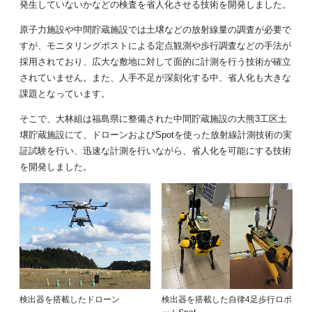
発生していないかなどの検査を省人化させる技術を開発しました。
原子力施設や中間貯蔵施設では土壌などの放射線量の調査が必要で
すが、モニタリングポストによる定点観測や歩行調査などの手法が
採用されており、広大な敷地に対して面的に計測を行う技術が確立
されていません。また、人手不足が深刻化する中、省人化も大きな
課題となっています。
そこで、大林組は福島県に整備された中間貯蔵施設の大熊3工区土
壌貯蔵施設にて、ドローンおよびSpotを使った放射線計測技術の実
証試験を行い、迅速な計測を行いながら、省人化を可能にする技術
を開発しました。
検出器を搭載したドローン
検出器を搭載した自律4足歩行ロボ
ットSpot