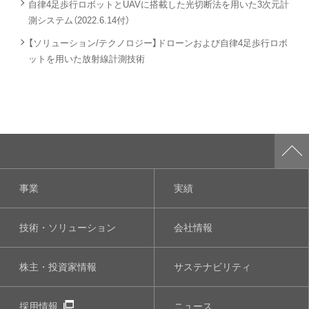
自律4足歩行ロボットとUAVに搭載した光切断法を用いた3次元計
測システム（2022.6.14付）
【ソリューション/テクノロジー】ドローンおよび自律4足歩行ロボ
ットを用いた放射線計測技術
事業
実績
技術・ソリューション
会社情報
株主・投資家情報
サステナビリティ
採用情報
ニュース