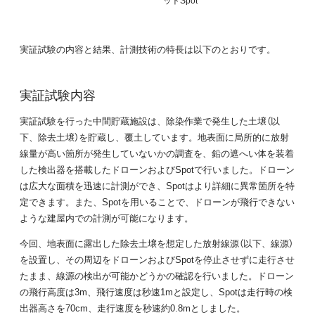
実証試験の内容と結果、計測技術の特長は以下のとおりです。
実証試験内容
実証試験を行った中間貯蔵施設は、除染作業で発生した土壌（以
下、除去土壌）を貯蔵し、覆土しています。地表面に局所的に放射
線量が高い箇所が発生していないかの調査を、鉛の遮へい体を装着
した検出器を搭載したドローンおよびSpotで行いました。ドローン
は広大な面積を迅速に計測ができ、Spotはより詳細に異常箇所を特
定できます。また、Spotを用いることで、ドローンが飛行できない
ような建屋内での計測が可能になります。
今回、地表面に露出した除去土壌を想定した放射線源（以下、線源）
を設置し、その周辺をドローンおよびSpotを停止させずに走行させ
たまま、線源の検出が可能かどうかの確認を行いました。ドローン
の飛行高度は3m、飛行速度は秒速1mと設定し、Spotは走行時の検
出器高さを70cm、走行速度を秒速約0.8mとしました。