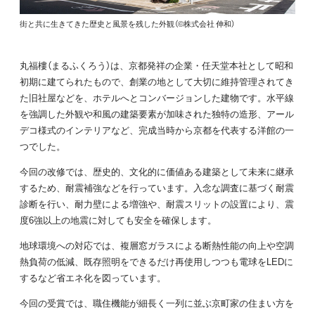
街と共に生きてきた歴史と風景を残した外観（©株式会社 伸和）
丸福樓（まるふくろう）は、京都発祥の企業・任天堂本社として昭和
初期に建てられたもので、創業の地として大切に維持管理されてき
た旧社屋などを、ホテルへとコンバージョンした建物です。水平線
を強調した外観や和風の建築要素が加味された独特の造形、アール
デコ様式のインテリアなど、完成当時から京都を代表する洋館の一
つでした。
今回の改修では、歴史的、文化的に価値ある建築として未来に継承
するため、耐震補強などを行っています。入念な調査に基づく耐震
診断を行い、耐力壁による増強や、耐震スリットの設置により、震
度6強以上の地震に対しても安全を確保します。
地球環境への対応では、複層窓ガラスによる断熱性能の向上や空調
熱負荷の低減、既存照明をできるだけ再使用しつつも電球をLEDに
するなど省エネ化を図っています。
今回の受賞では、職住機能が細長く一列に並ぶ京町家の住まい方を