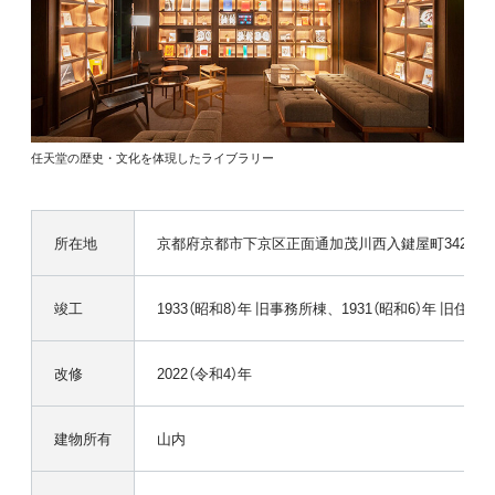
任天堂の歴史・文化を体現したライブラリー
所在地
京都府京都市下京区正面通加茂川西入鍵屋町342
竣工
1933（昭和8）年 旧事務所棟、1931（昭和6）年 旧住居
改修
2022（令和4）年
建物所有
山内