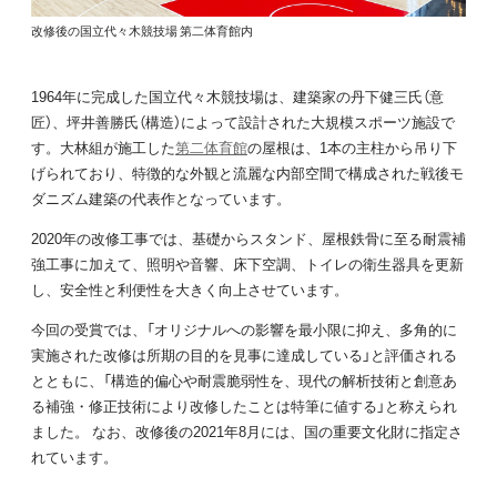
改修後の国立代々木競技場 第二体育館内
1964年に完成した国立代々木競技場は、建築家の丹下健三氏（意
匠）、坪井善勝氏（構造）によって設計された大規模スポーツ施設で
す。大林組が施工した
第二体育館
の屋根は、1本の主柱から吊り下
げられており、特徴的な外観と流麗な内部空間で構成された戦後モ
ダニズム建築の代表作となっています。
2020年の改修工事では、基礎からスタンド、屋根鉄骨に至る耐震補
強工事に加えて、照明や音響、床下空調、トイレの衛生器具を更新
し、安全性と利便性を大きく向上させています。
今回の受賞では、「オリジナルへの影響を最小限に抑え、多角的に
実施された改修は所期の目的を見事に達成している」と評価される
とともに、「構造的偏心や耐震脆弱性を、現代の解析技術と創意あ
る補強・修正技術により改修したことは特筆に値する」と称えられ
ました。 なお、改修後の2021年8月には、国の重要文化財に指定さ
れています。