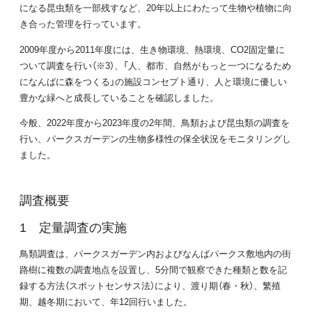
になる昆虫類を一部残すなど、20年以上にわたって生物や植物に向
き合った管理を行っています。
2009年度から2011年度には、生き物環境、熱環境、CO2固定量に
ついて調査を行い（※3）、「人、都市、自然がもっと一つになるため
になんばに森をつくる」の施設コンセプト通り、人と環境に優しい
豊かな緑へと成長していることを確認しました。
今般、2022年度から2023年度の2年間、鳥類および昆虫類の調査を
行い、パークスガーデンの生物多様性の保全状況をモニタリングし
ました。
調査概要
定量調査の実施
鳥類調査は、パークスガーデン内およびなんばパークス敷地内の街
路樹に複数の調査地点を設置し、5分間で観察できた種類と数を記
録する方法（スポットセンサス法）により、渡り期（春・秋）、繁殖
期、越冬期において、年12回行いました。