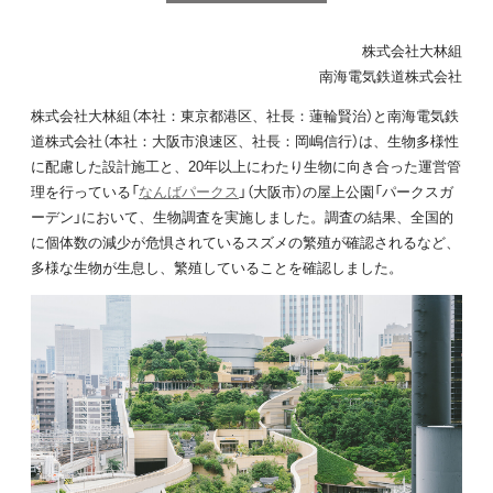
株式会社大林組
南海電気鉄道株式会社
株式会社大林組（本社：東京都港区、社長：蓮輪賢治）と南海電気鉄
道株式会社（本社：大阪市浪速区、社長：岡嶋信行）は、生物多様性
に配慮した設計施工と、20年以上にわたり生物に向き合った運営管
理を行っている「
なんばパークス
」（大阪市）の屋上公園「パークスガ
ーデン」において、生物調査を実施しました。調査の結果、全国的
に個体数の減少が危惧されているスズメの繁殖が確認されるなど、
多様な生物が生息し、繁殖していることを確認しました。