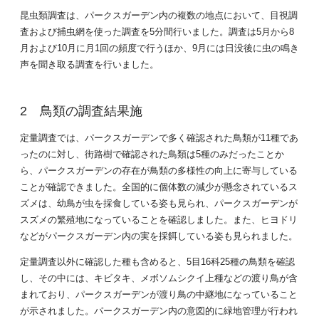
昆虫類調査は、パークスガーデン内の複数の地点において、目視調
査および捕虫網を使った調査を5分間行いました。調査は5月から8
月および10月に月1回の頻度で行うほか、9月には日没後に虫の鳴き
声を聞き取る調査を行いました。
鳥類の調査結果施
定量調査では、パークスガーデンで多く確認された鳥類が11種であ
ったのに対し、街路樹で確認された鳥類は5種のみだったことか
ら、パークスガーデンの存在が鳥類の多様性の向上に寄与している
ことが確認できました。全国的に個体数の減少が懸念されているス
ズメは、幼鳥が虫を採食している姿も見られ、パークスガーデンが
スズメの繁殖地になっていることを確認しました。また、ヒヨドリ
などがパークスガーデン内の実を採餌している姿も見られました。
定量調査以外に確認した種も含めると、5目16科25種の鳥類を確認
し、その中には、キビタキ、メボソムシクイ上種などの渡り鳥が含
まれており、パークスガーデンが渡り鳥の中継地になっていること
が示されました。パークスガーデン内の意図的に緑地管理が行われ