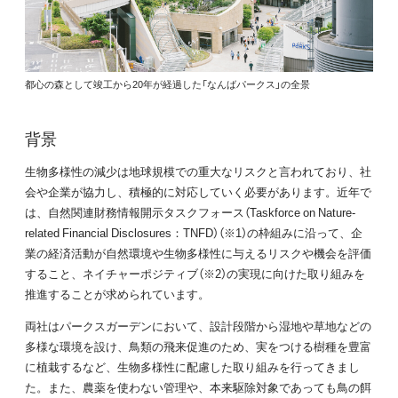
都心の森として竣工から20年が経過した「なんばパークス」の全景
背景
生物多様性の減少は地球規模での重大なリスクと言われており、社
会や企業が協力し、積極的に対応していく必要があります。近年で
は、自然関連財務情報開示タスクフォース（Taskforce on Nature-
related Financial Disclosures：TNFD）（※1）の枠組みに沿って、企
業の経済活動が自然環境や生物多様性に与えるリスクや機会を評価
すること、ネイチャーポジティブ（※2）の実現に向けた取り組みを
推進することが求められています。
両社はパークスガーデンにおいて、設計段階から湿地や草地などの
多様な環境を設け、鳥類の飛来促進のため、実をつける樹種を豊富
に植栽するなど、生物多様性に配慮した取り組みを行ってきまし
た。また、農薬を使わない管理や、本来駆除対象であっても鳥の餌