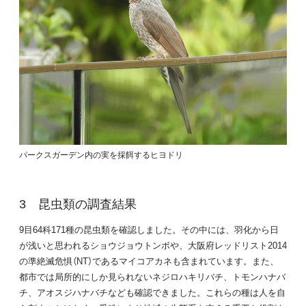
パークスガーデン内の実を採餌するヒヨドリ
昆虫類の調査結果
9目64科171種の昆虫類を確認しました。その中には、羽化から日
が浅いと思われるショウジョウトンボや、大阪府レッドリスト2014
の準絶滅危惧（NT）であるマイコアカネも含まれています。また、
都市では局所的にしか見られないネジロハキリバチ、トモンハナバ
チ、アオスジハナバチなども確認できました。これらの種は人を自