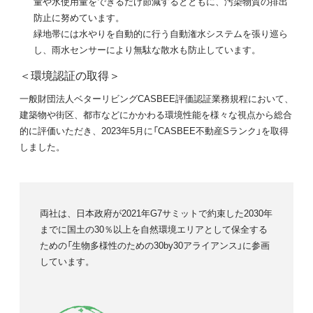
量や水使用量をできるだけ節減するとともに、汚染物質の排出
防止に努めています。
緑地帯には水やりを自動的に行う自動潅水システムを張り巡ら
し、雨水センサーにより無駄な散水も防止しています。
＜環境認証の取得＞
一般財団法人ベターリビングCASBEE評価認証業務規程において、
建築物や街区、都市などにかかわる環境性能を様々な視点から総合
的に評価いただき、2023年5月に「CASBEE不動産Sランク」を取得
しました。
両社は、日本政府が2021年G7サミットで約束した2030年
までに国土の30％以上を自然環境エリアとして保全する
ための「生物多様性のための30by30アライアンス」に参画
しています。