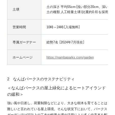
土の深さ 平均55cm（浅い部分20cm、深い部分8
土壌
土の種類 人工軽量土壌（比重約0.8）を採用
営業時間
10時～24時［入場無料］
専属ガーデナー
総勢7名 ［2024年7月現在］
ホームページ
https://nambaparks.com/garden
なんばパークスのサステナビリティ
＜なんばパークスの屋上緑化によるヒートアイランド
の緩和＞
強い風や日差し、荷重制限などにより、大きな樹木を育てることは
難しいと言われている屋上環境。そんな状況下において、パークス
ガーデンでは設計上の工夫や軽量土壌の活用により多く中高木を配