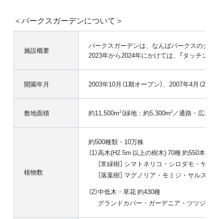
＜パークスガーデンについて＞
パークスガーデンは、なんばパークスのグラン
施設概要
2023年から2024年にかけては、「タッ
開園年月
2003年10月（1期オープン）、2007年4月（
敷地面積
約11,500m
（緑地：約5,300m
／通路・広場：約6
2
2
約500種類・10万株
（1）高木(H2.5m 以上の樹木) 70種 約550本
［常緑樹］ シマトネリコ・シロダモ・ヤ
植物数
［落葉樹］ マグノリア・モミジ・サルス
（2）中低木・草花 約430種
グランドカバー・ガーデニア・ツツジ類・