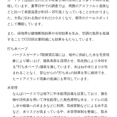
植しています。夏季日中での調査では、周囲のアスファルト道路な
どと比べて表面温度が約15～20℃低くなっていることがわかりまし
た。大気に伝わる熱がそれだけ小さくなり、都市のクールスポット
として機能しています。
また、緑地帯が建物断熱効果や冷却効果を生み、空調の負荷を低減
することでCO2排出量削減にも効果をもたらしています。
打ち水ペーブ
パークスガーデン7階展望広場には、地中に供給した水を毛管現
象により吸い上げ、舗装表面を湿潤させ、気化熱により冷却す
る「打ち水ペーブ」舗装を施しています。水はねや水たまりが生
まれることなく、昔ながらの「打ち水」の効果を常に維持でき、
ヒートアイランド現象の低減にも寄与しています。
水管理
なんばパークスでは地下に中水処理設備を設置しており、微生
物や活性炭を用いて浄化処理した無色透明な水を、トイレの流
し水や植栽への水まきなどに利用。気候変動などによる水不足
など、水リスクが高まっている中、水管理体制を整備し、取水