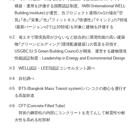
構築・運用を評価する国際認証制度。IWBI（International WELL
Building Institute）が運営。当プロジェクト適用のv1の場合「空
気」「水」「栄養」「光」「フィットネス」「快適性」「マインド」の7領域
（最新バージョンv2では10領域）を対象に建物を評価する
※2 省エネで環境負荷が少ないなど総合的に環境性能の高い建築
物「グリーンビルディング（環境配慮建築）」の普及を目指す、
USGBC（U.S Green Building Council）が開発、運営する建物環境
性能認証制度：Leadership in Energy and Environmental Design
※3 WELL認証・LEED認証コンサルタント調べ
※4 自社調べ
※5 BTS（Bangkok Mass Transit system）バンコクの都心を運行す
る高架鉄道
※6 CFT（Concrete Filled Tube）
筒状の鋼管柱の内部にコンクリートを充てんして耐震性や耐
火性を高める柱部材