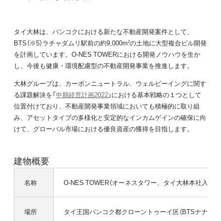
タイ大林は、バンコクにおける新たな不動産開発案件として、
BTS（※5）ラチャダムリ駅前の約9,000m
の土地に大型複合ビル開発
2
を計画しています。O-NES TOWERにおける開発ノウハウを生か
し、今後も健康・環境配慮型の不動産開発事業を推進します。
大林グループは、カーボンニュートラル、ウェルビーイングに関す
る課題解決を「
中期経営計画2022
」における基本戦略の１つとして
位置付けており、不動産開発事業領域においても積極的に取り組
み、アセットタイプの多様化と安定的なインカムゲインの確保に向
けて、グローバル市場における優良資産の獲得を目指します。
建物概要
名称
O-NES TOWER（オーネスタワー、タイ大林本社入居）
場所
タイ王国バンコク都クローントゥーイ区（BTSナナ駅直