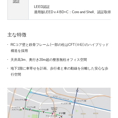
認証
LEED認証
適用版LEED v.4 BD+C：Core and Shell、認証取
主な特徴
RCコア壁と鉄骨フレーム（一部の柱はCFT（※6））のハイブリッド
構造を採用
天井高3m、奥行き20m超の整形無柱オフィス空間
地下1階に車寄せを計画、歩行者と車の動線を分離した安心な歩
行空間