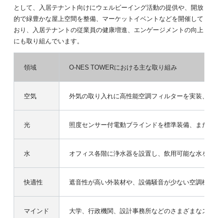
として、入居テナント向けにウェルビーイング活動の提供や、開放
的で緑豊かな屋上空間を整備、マーケットイベントなどを開催して
おり、入居テナントの従業員の健康増進、エンゲージメントの向上
にも取り組んでいます。
領域
O-NES TOWERにおける主な取り組み
空気
外気の取り入れに高性能空調フィルターを実装、PM
光
照度センサー付電動ブラインドを標準装備、またグ
水
オフィス各階に浄水器を設置し、飲用可能な水を提
快適性
遮音性が高い外装材や、設備騒音が少ない空調機を
マインド
大学、行政機関、設計事務所などのさまざまなステー