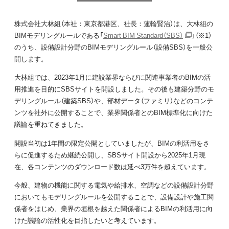
株式会社大林組（本社：東京都港区、社長：蓮輪賢治）は、大林組の
BIMモデリングルールである「
Smart BIM Standard（SBS）
」（※1）
のうち、設備設計分野のBIMモデリングルール（設備SBS）を一般公
開します。
大林組では、2023年1月に建設業界ならびに関連事業者のBIMの活
用推進を目的にSBSサイトを開設しました。その後も建築分野のモ
デリングルール（建築SBS）や、部材データ（ファミリ）などのコンテ
ンツを社外に公開することで、業界関係者とのBIM標準化に向けた
議論を重ねてきました。
開設当初は1年間の限定公開としていましたが、BIMの利活用をさ
らに促進するため継続公開し、SBSサイト開設から2025年1月現
在、各コンテンツのダウンロード数は延べ3万件を超えています。
今般、建物の機能に関する電気や給排水、空調などの設備設計分野
においてもモデリングルールを公開することで、設備設計や施工関
係者をはじめ、業界の垣根を越えた関係者によるBIMの利活用に向
けた議論の活性化を目指したいと考えています。