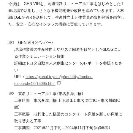
今後は、GEN-VIRを、高速道路リニューアル工事をはじめとした工
事現場で活用し、さらなる機能開発や改良を進めていきます。大林
組はGEN-VIRを活用して、生産性向上と作業員の負担軽減を両立し
た、安全・安心なインフラの構築に貢献していきます。
※1 GEN-VIR（ゲンバー）
現場作業員の生産性向上やリスク回避を目的とした3DCGによ
る作業シミュレーション技術
詳細はトヨタ自動車未来創生センターのレポートを参照くださ
い
URL：
https://global.toyota/jp/mobility/frontier-
research/42215095.html
※2 東名リニューアル工事（東名多摩川橋）
工事区間 東名多摩川橋 上下線（E1 東名 東京IC～東名川崎IC
間）
工事概要 老朽化した橋梁のコンクリート床版を新しい床版に
取り替える工事
工事期間 2021年11月下旬～2024年11月下旬（約3年間）