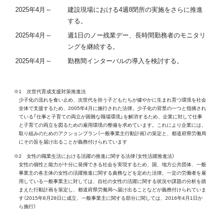
2025年4月～
建設現場における4週8閉所の実施をさらに推進
する。
2025年4月～
週1日のノー残業デー、長時間勤務者のモニタリ
ングを継続する。
2025年4月～
勤務間インターバルの導入を検討する。
※1 次世代育成支援対策推進法
少子化の流れを食い止め、次世代を担う子どもたちが健やかに生まれ育つ環境を社会
全体で支援するため、2005年4月に施行された法律。少子化の背景の一つと指摘され
ている「仕事と子育ての両立が困難な職場環境」を解消するため、企業に対して仕事
と子育ての両立を図るための雇用環境の整備を求めています。これにより企業には、
取り組みのためのアクションプラン（一般事業主行動計画）の策定と、都道府県労働局
にその旨を届け出ることが義務付けられています
※2 女性の職業生活における活躍の推進に関する法律（女性活躍推進法）
女性の個性と能力が十分に発揮できる社会を実現するため、国、地方公共団体、一般
事業主の各主体の女性の活躍推進に関する責務などを定めた法律。一定の労働者を雇
用している一般事業主に対しては、自社の女性の活躍に関する状況や課題の分析を踏
まえた行動計画を策定し、都道府県労働局へ届け出ることなどが義務付けられていま
す（2015年8月28日に成立、一般事業主に関する部分に関しては、2016年4月1日か
ら施行）