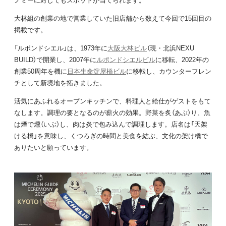
大林組の創業の地で営業していた旧店舗から数えて今回で15回目の
掲載です。
「ルポンドシエル」は、1973年に
大阪大林ビル
（現・北浜NEXU
BUILD）で開業し、2007年に
ルポンドシエルビル
に移転、2022年の
創業50周年を機に
日本生命淀屋橋ビル
に移転し、カウンターフレン
チとして新境地を拓きました。
活気にあふれるオープンキッチンで、料理人と給仕がゲストをもて
なします。調理の要となるのが薪火の効果。野菜を炙（あぶ）り、魚
は煙で燻（いぶ）し、肉は炎で包み込んで調理します。店名は「天架
ける橋」を意味し、くつろぎの時間と美食を結ぶ、文化の架け橋で
ありたいと願っています。