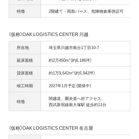
特徴
2階建て・両面バース、危険物倉庫併設可
（仮称）OAK LOGISTICS CENTER 川越
所在地
埼⽟県川越市南台1丁⽬10-7
延床面積
約2万450m
（約6,186坪）
2
貸床面積
約1万9,642m
（約5,942坪）
2
竣工時期
2027年1月予定（開発中）
関越道、圏央道へ好アクセス、
特徴
西武新宿線南大塚駅 徒歩約11分
（仮称）OAK LOGISTICS CENTER 名古屋