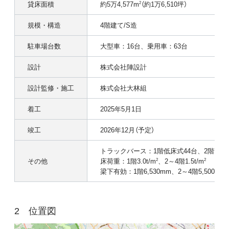
貸床面積
約5万4,577m
（約1万6,510坪）
2
規模・構造
4階建て/S造
駐車場台数
大型車：16台、乗用車：63台
設計
株式会社陣設計
設計監修・施工
株式会社大林組
着工
2025年5月1日
竣工
2026年12月（予定）
トラックバース：1階低床式44台、2階高床
その他
床荷重：1階3.0t/m
、2～4階1.5t/m
2
2
梁下有効：1階6,530mm、2～4階5,500mm
位置図