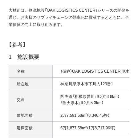
大林組は、物流施設「OAK LOGISTICS CENTER」シリーズの開発を
通じ、お客様のサプライチェーンの効率化に貢献するとともに、企
業価値の向上に取り組みます。
【参考】
施設概要
名称
（仮称）OAK LOGISTICS CENTER 厚木
所在地
神奈川県厚木市下川入123番1
圏央道「相模原愛川」IC（約3.8km）
交通
「圏央厚木」IC（約5.3km）
敷地面積
2万7,591.58m
（8,346.45坪）
2
延床面積
6万1,877.58m
（1万8,717.96坪）
2