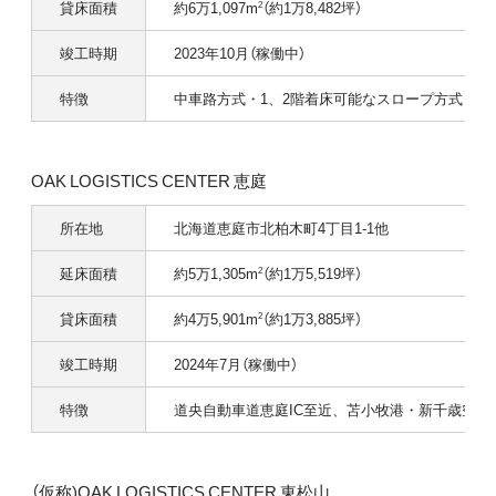
貸床面積
約6万1,097m
（約1万8,482坪）
2
竣工時期
2023年10月（稼働中）
特徴
中車路方式・1、2階着床可能なスロープ方式
OAK LOGISTICS CENTER 恵庭
所在地
北海道恵庭市北柏木町4丁目1-1他
延床面積
約5万1,305m
（約1万5,519坪）
2
貸床面積
約4万5,901m
（約1万3,885坪）
2
竣工時期
2024年7月（稼働中）
特徴
道央自動車道恵庭IC至近、苫小牧港・新千歳空
（仮称)OAK LOGISTICS CENTER 東松山