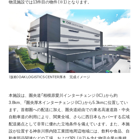
物流施設では13件目の物件（※1）となります。
（仮称）OAK LOGISTICS CENTER厚木 完成イメージ
本施設は、圏央道「相模原愛川インターチェンジ（IC）」から約
3.8km、「圏央厚木インターチェンジ（IC）」から5.3kmに位置してい
ます。首都圏への配送に加え、圏央道経由での東名高速道路・中央
自動車道の利用により、関東全域、さらに西日本もカバーする広域
配送拠点として非常に優れた立地条件を備えています。また、本施
設が位置する神奈川県内陸工業団地周辺地域には、飲料や食品、自
動車部品関連などの工場、および3PL（※2）を含む物流企業が集積