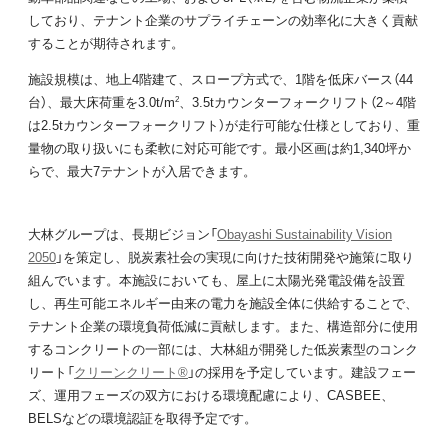
しており、テナント企業のサプライチェーンの効率化に大きく貢献
することが期待されます。
施設規模は、地上4階建て、スロープ方式で、1階を低床バース（44
台）、最大床荷重を3.0t/m
、3.5tカウンターフォークリフト（2～4階
2
は2.5tカウンターフォークリフト）が走行可能な仕様としており、重
量物の取り扱いにも柔軟に対応可能です。最小区画は約1,340坪か
らで、最大7テナントが入居できます。
大林グループは、長期ビジョン「
Obayashi Sustainability Vision
2050
」を策定し、脱炭素社会の実現に向けた技術開発や施策に取り
組んでいます。本施設においても、屋上に太陽光発電設備を設置
し、再生可能エネルギー由来の電力を施設全体に供給することで、
テナント企業の環境負荷低減に貢献します。また、構造部分に使用
するコンクリートの一部には、大林組が開発した低炭素型のコンク
リート「
クリーンクリート®
」の採用を予定しています。建設フェー
ズ、運用フェーズの双方における環境配慮により、CASBEE、
BELSなどの環境認証を取得予定です。