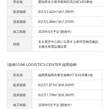
所在地
愛知県名古屋市昭和区高辻町1401番他
延床面積
約2万3,422m
（約7,085坪）
2
貸床面積
約2万3,389m
（約7,075坪）
2
竣工時期
2025年5月予定（開発中）
名古屋市中心部に位置する都市型物流施設、
特徴
太陽光発電設備設置
（仮称）OAK LOGISTICS CENTER 福岡箱崎
所在地
福岡県福岡市東区箱崎4丁目4105番1他
延床面積
約2万7,877m
（約8,432坪）
2
貸床面積
約2万7,739m
（約8,391坪）
2
竣工時期
2026年5月予定（開発中）