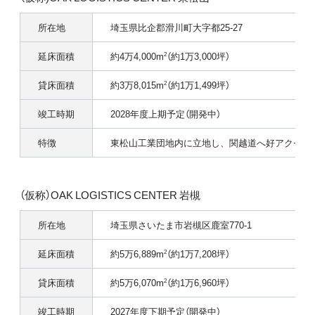
所在地
埼玉県比企郡滑川町大字都25-27
延床面積
約4万4,000m
（約1万3,000坪）
2
貸床面積
約3万8,015m
（約1万1,499坪）
2
竣工時期
2028年度上期予定（開発中）
特徴
東松山工業団地内に立地し、関越道へ好アクセス
（仮称）OAK LOGISTICS CENTER 岩槻
所在地
埼玉県さいたま市岩槻区鹿室770-1
延床面積
約5万6,889m
（約1万7,208坪）
2
貸床面積
約5万6,070m
（約1万6,960坪）
2
竣工時期
2027年度下期予定（開発中）