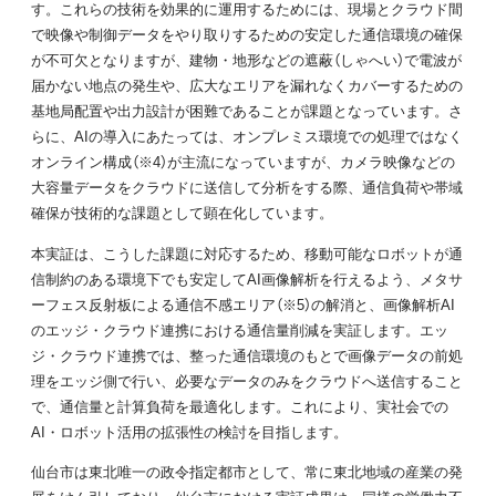
す。これらの技術を効果的に運用するためには、現場とクラウド間
で映像や制御データをやり取りするための安定した通信環境の確保
が不可欠となりますが、建物・地形などの遮蔽（しゃへい）で電波が
届かない地点の発生や、広大なエリアを漏れなくカバーするための
基地局配置や出力設計が困難であることが課題となっています。さ
らに、AIの導入にあたっては、オンプレミス環境での処理ではなく
オンライン構成（※4）が主流になっていますが、カメラ映像などの
大容量データをクラウドに送信して分析をする際、通信負荷や帯域
確保が技術的な課題として顕在化しています。
本実証は、こうした課題に対応するため、移動可能なロボットが通
信制約のある環境下でも安定してAI画像解析を行えるよう、メタサ
ーフェス反射板による通信不感エリア（※5）の解消と、画像解析AI
のエッジ・クラウド連携における通信量削減を実証します。エッ
ジ・クラウド連携では、整った通信環境のもとで画像データの前処
理をエッジ側で行い、必要なデータのみをクラウドへ送信すること
で、通信量と計算負荷を最適化します。これにより、実社会での
AI・ロボット活用の拡張性の検討を目指します。
仙台市は東北唯一の政令指定都市として、常に東北地域の産業の発