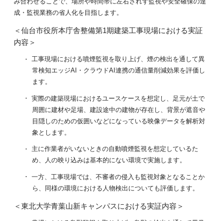
み合わせることで、場所や時間帯に左右されず監視や安全確保の達
成・監視業務の省人化を目指します。
＜仙台市役所本庁舎整備第1期建築工事現場における実証
内容＞
工事現場における噴煙監視を取り上げ、煙の検出を通して異
常検知エッジAI・クラウドAI連携の通信量削減効果を評価し
ます。
実際の建築現場におけるユースケースを想定し、足元が土で
周囲に建材や足場、建設途中の建物が存在し、背景が遮音や
目隠しのための仮囲いなどになっている映像データを解析対
象とします。
主に作業者がいないときの自動噴煙監視を想定しているた
め、人の映り込みは基本的にない環境で実施します。
一方、工事現場では、不審者の侵入も監視対象となることか
ら、同様の環境における人物検出についても評価します。
＜東北大学青葉山新キャンパスにおける実証内容＞