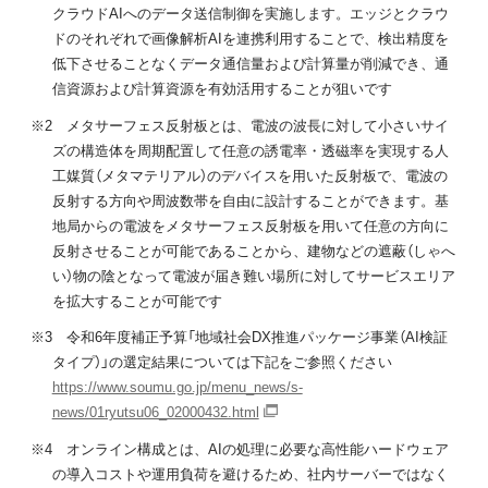
クラウドAIへのデータ送信制御を実施します。エッジとクラウ
ドのそれぞれで画像解析AIを連携利用することで、検出精度を
低下させることなくデータ通信量および計算量が削減でき、通
信資源および計算資源を有効活用することが狙いです
※2 メタサーフェス反射板とは、電波の波長に対して小さいサイ
ズの構造体を周期配置して任意の誘電率・透磁率を実現する人
工媒質（メタマテリアル）のデバイスを用いた反射板で、電波の
反射する方向や周波数帯を自由に設計することができます。基
地局からの電波をメタサーフェス反射板を用いて任意の方向に
反射させることが可能であることから、建物などの遮蔽（しゃへ
い）物の陰となって電波が届き難い場所に対してサービスエリア
を拡大することが可能です
※3 令和6年度補正予算「地域社会DX推進パッケージ事業（AI検証
タイプ）」の選定結果については下記をご参照ください
https://www.soumu.go.jp/menu_news/s-
news/01ryutsu06_02000432.html
※4 オンライン構成とは、AIの処理に必要な高性能ハードウェア
の導入コストや運用負荷を避けるため、社内サーバーではなく