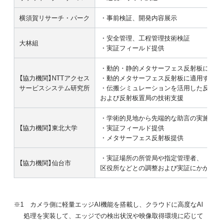
横須賀リサーチ・パーク
・事前検証、開発内容展示
・安全管理、工程管理技術検証
大林組
・実証フィールド提供
・動的・静的メタサーフェス反射板に関
【協力機関】NTTアクセス
・動的メタサーフェス反射板に適用するA
サービスシステム研究所
・伝搬シミュレーションを活用した反射
および反射板置局の技術支援
・学術的見地から先端的な助言の実施
【協力機関】東北大学
・実証フィールド提供
・メタサーフェス反射板提供
・実証場所の所管局や指定管理者、
【協力機関】仙台市
区役所などとの調整および実証にかかる
※1 カメラ側に軽量エッジAI機能を搭載し、クラウドに高度なAI
処理を実装して、エッジでの検出状況や映像取得環境に応じて