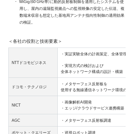
WiGig（60 GHz帯）に動的反射板制御を適用したシステムを使
用し、屋内の遠隔監視拠点への監視映像の安定した伝送、複
数端末収容も想定した基地局アンテナ指向性制御の適用効果
の検証。
＜各社の役割と技術要素＞
・実証実験全体の計画策定、全体管理
NTTドコモビジネス
・実現方式の検討および
全体ネットワーク構成の設計・構築
・メタサーフェス反射板を
ドコモ・テクノロジ
使用する無線通信ネットワーク環境の構
・画像解析AI開発
NICT
・エッジ/クラウドサービス連携構築
AGC
・メタサーフェス反射板調達
ポケット・クエリーズ
・巡視ロボット調達