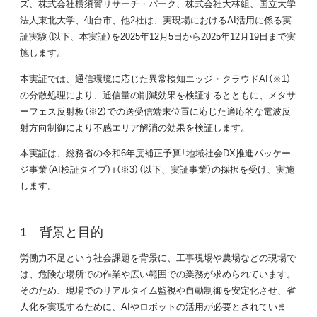
ズ、株式会社横須賀リサーチ・パーク、株式会社大林組、国立大学
法人東北大学、仙台市、他2社は、実現場におけるAI活用に係る実
証実験（以下、本実証）を2025年12月5日から2025年12月19日まで実
施します。
本実証では、通信環境に応じた異常検知エッジ・クラウドAI（※1）
の分散処理により、通信量の削減効果を検証するとともに、メタサ
ーフェス反射板（※2）での送受信端末位置に応じた適応的な電波反
射方向制御により不感エリア解消の効果を検証します。
本実証は、総務省の令和6年度補正予算「地域社会DX推進パッケー
ジ事業（AI検証タイプ）」（※3）（以下、実証事業）の採択を受け、実施
します。
背景と目的
労働力不足という社会課題を背景に、工事現場や農場などの現場で
は、危険な場所での作業や広い範囲での業務が求められています。
そのため、現場でのリアルタイム監視や自動制御を安定化させ、省
人化を実現するために、AIやロボットの活用が必要とされていま