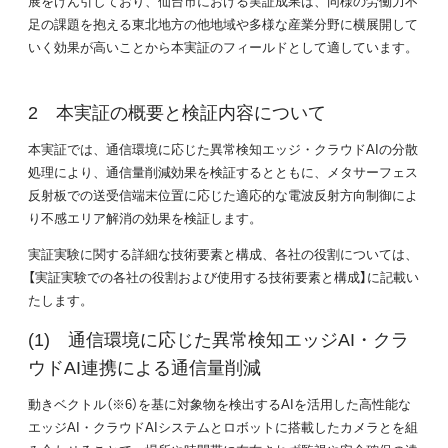
展をけん引しており、仙台市における実証成果は、同様の労働力不
足の課題を抱える東北地方の他地域や多様な産業分野に横展開して
いく効果が高いことから本実証のフィールドとして適しています。
本実証の概要と検証内容について
本実証では、通信環境に応じた異常検知エッジ・クラウドAIの分散
処理により、通信量削減効果を検証するとともに、メタサーフェス
反射板での送受信端末位置に応じた適応的な電波反射方向制御によ
り不感エリア解消の効果を検証します。
実証実験に関する詳細な技術要素と構成、各社の役割については、
【実証実験での各社の役割および使用する技術要素と構成】に記載い
たします。
通信環境に応じた異常検知エッジAI・クラ
ウドAI連携による通信量削減
動きベクトル（※6）を基に対象物を検出するAIを活用した高性能な
エッジAI・クラウドAIシステムとロボットに搭載したカメラとを組