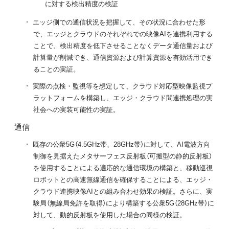
に対する検出精度の検証
エッジ側での通信状況を把握して、その状況に合わせた形
で、エッジとクラウドのそれぞれでの映像AIを連携利用する
ことで、検出精度を低下させることなくデータ通信量および
計算量が削減でき、通信資源および計算資源を有効活用でき
ることの実証。
実際の点検・監視等を想定して、クラウド対応型映像監視プ
ラットフォームを構築し、エッジ・クラウド間連携処理の実
社会への実装可能性の実証。
通信
既存の公衆5G（4.5GHz帯、28GHz帯）に対して、AI電波方向
制御を見据えたメタサーフェス反射板（可搬型の静的反射板）
を使用することによる適応的な通信環境の構築と、移動巡視
ロボットとの高速無線通信を確保することによる、エッジ・
クラウド連携映像AIとの組み合わせ効果の検証。さらに、実
験局（無線局免許を取得）により構築する公衆5G（28GHz帯）に
対して、動的反射板を使用した場合の同様の検証。