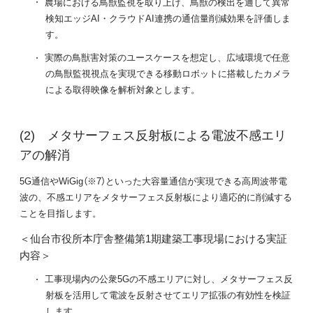
農場における鳥獣監視を取り上げ、鳥獣の検出を通して異常
検知エッジAI・クラウドAI連携の通信量削減効果を評価しま
す。
実際の鳥獣害対策のユースケースを想定し、広域環境で任意
の鳥獣監視視点を実現できる移動ロボットに搭載したカメラ
による取得映像を解析対象とします。
メタサーフェス反射板による電波不感エリ
アの解消
5G通信やWiGig（※7）といった大容量通信が実現できる高周波帯電
波の、不感エリアをメタサーフェス反射板により適応的に削減する
ことを目指します。
＜仙台市役所本庁舎整備第1期建築工事現場における実証
内容＞
工事現場内の公衆5Gの不感エリアに対し、メタサーフェス反
射板を活用して電波を反射させてエリア拡張の有効性を検証
します。