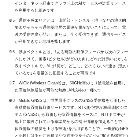
インターネット経由でクラウド上のAIサービスや計算リソース
を利用する仕組みです
※5 通信不感エリアとは、山間部・トンネル・地下などの地形的
要因やそもそも通信基地局の電波が届かないことによって、電
波の受信強度が弱い、または、全く受信できず、通信サービス
が利用できない地域を指します
※6 動きベクトルとは、「ある時刻の映像フレームから次のフレー
ムにかけて、画素（ピクセル）がどの方向にどれだけ動いたか」を
表すベクトルで、AIは「何が、どこに、どのくらいの速さで動い
ているか」を定量的に把握することが可能です
※7 WiGig（Wireless Gigabit）は、60GHz帯のミリ波電波を使用し
た高速無線通信が可能な無線LAN規格の一種です
※8 Mobile GNSSは、世界最小クラスのGNSS受信機を活用した
高精度位置情報取得サービスです。RTK測位技術（衛星測位シス
テム（GNSS）から取得した位置情報をベースに、NTTドコモが
地上に敷設されている基準局からの補正情報を加えることで、
位置情報の精度を上げる技術）を活用することで、一般的なGPS
と比較しはるかに高精度な位置測位を手のひらに収まる端末1つ