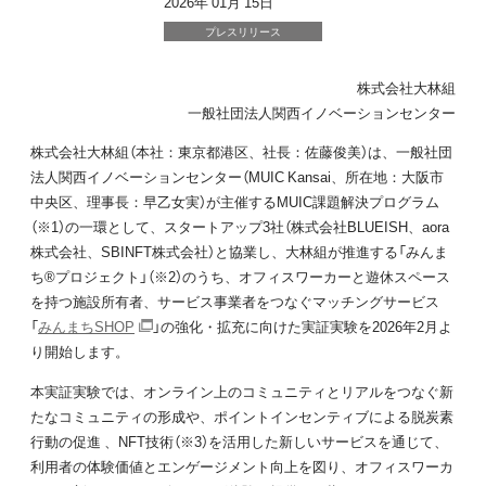
2026年 01月 15日
プレスリリース
株式会社大林組
一般社団法人関西イノベーションセンター
株式会社⼤林組（本社：東京都港区、社長：佐藤俊美）は、一般社団
法人関西イノベーションセンター（MUIC Kansai、所在地：大阪市
中央区、理事長：早乙女実）が主催するMUIC課題解決プログラム
（※1）の一環として、スタートアップ3社（株式会社BLUEISH、aora
株式会社、SBINFT株式会社）と協業し、大林組が推進する「みんま
ち®プロジェクト」（※2）のうち、オフィスワーカーと遊休スペース
を持つ施設所有者、サービス事業者をつなぐマッチングサービス
「
みんまちSHOP
」の強化・拡充に向けた実証実験を2026年2月よ
り開始します。
本実証実験では、オンライン上のコミュニティとリアルをつなぐ新
たなコミュニティの形成や、ポイントインセンティブによる脱炭素
行動の促進 、NFT技術（※3）を活用した新しいサービスを通じて、
利用者の体験価値とエンゲージメント向上を図り、オフィスワーカ