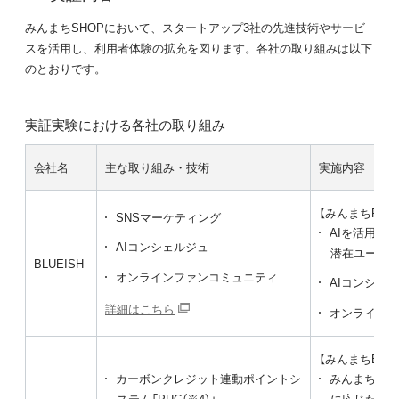
みんまちSHOPにおいて、スタートアップ3社の先進技術やサービ
スを活用し、利用者体験の拡充を図ります。各社の取り組みは以下
のとおりです。
実証実験における各社の取り組み
会社名
主な取り組み・技術
実施内容
【みんまちFA
SNSマーケティング
AIを活用した
AIコンシェルジュ
潜在ユーザ
BLUEISH
オンラインファンコミュニティ
AIコンシェ
詳細はこちら
オンライン
【みんまちEAR
カーボンクレジット連動ポイントシ
みんまちSH
ステム「PUC（※4）」
に応じた環境