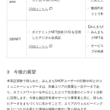
aora
獲得PUCに
詳細はこちら
イトで利用
【みんまちPAS
ダイナミックNFT技術（※5）を活用
みんまちSH
したデジタル会員証
クNFT会員
SBINFT
サービスの
詳細はこちら
プや特典を
今後の展望
本実証実験で得られた、みんまちSHOPユーザーの行動やAIとのコ
ミュニケーションデータは、対象エリアの貴重な一次データであ
り、オフィスワーカーを中心としたエリア生活者のインサイト分析
に活用します。今後も施設所有者やサービス事業者と共に、得られ
たデータをまちづくりに生かすことで、エリアのウェルビーイング
向上につながる新たな価値や体験の創出に取り組みます。