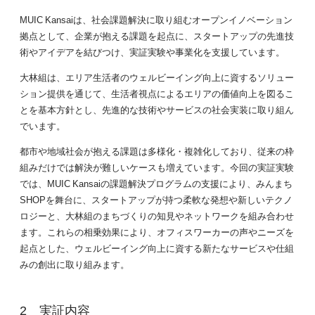
MUIC Kansaiは、社会課題解決に取り組むオープンイノベーション
拠点として、企業が抱える課題を起点に、スタートアップの先進技
術やアイデアを結びつけ、実証実験や事業化を支援しています。
大林組は、エリア生活者のウェルビーイング向上に資するソリュー
ション提供を通じて、生活者視点によるエリアの価値向上を図るこ
とを基本方針とし、先進的な技術やサービスの社会実装に取り組ん
でいます。
都市や地域社会が抱える課題は多様化・複雑化しており、従来の枠
組みだけでは解決が難しいケースも増えています。今回の実証実験
では、MUIC Kansaiの課題解決プログラムの支援により、みんまち
SHOPを舞台に、スタートアップが持つ柔軟な発想や新しいテクノ
ロジーと、大林組のまちづくりの知見やネットワークを組み合わせ
ます。これらの相乗効果により、オフィスワーカーの声やニーズを
起点とした、ウェルビーイング向上に資する新たなサービスや仕組
みの創出に取り組みます。
実証内容