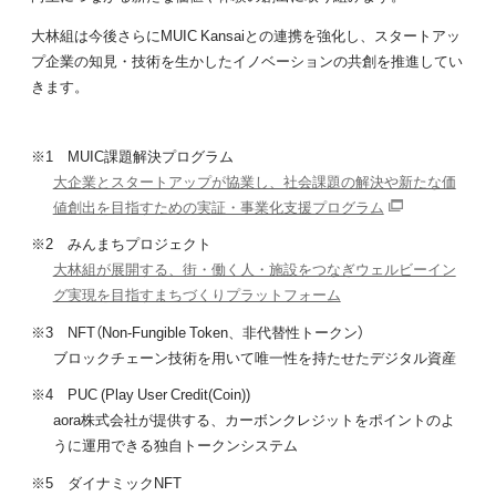
大林組は今後さらにMUIC Kansaiとの連携を強化し、スタートアッ
プ企業の知見・技術を生かしたイノベーションの共創を推進してい
きます。
※1 MUIC課題解決プログラム
大企業とスタートアップが協業し、社会課題の解決や新たな価
値創出を目指すための実証・事業化支援プログラム
※2 みんまちプロジェクト
大林組が展開する、街・働く人・施設をつなぎウェルビーイン
グ実現を目指すまちづくりプラットフォーム
※3 NFT（Non-Fungible Token、非代替性トークン）
ブロックチェーン技術を用いて唯一性を持たせたデジタル資産
※4 PUC (Play User Credit(Coin))
aora株式会社が提供する、カーボンクレジットをポイントのよ
うに運用できる独自トークンシステム
※5 ダイナミックNFT