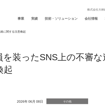
株式会社大林
事業
実績
技術・ソリューション
会社情報
連絡に関する注意喚起
員を装ったSNS上の不審な
喚起
2026年 06月 08日
その他