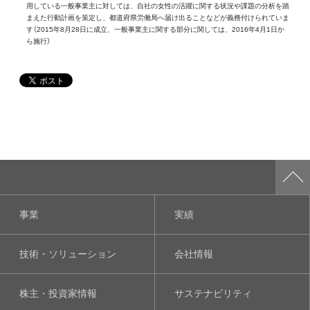
用している一般事業主に対しては、自社の女性の活躍に関する状況や課題の分析を踏
まえた行動計画を策定し、都道府県労働局へ届け出ることなどが義務付けられていま
す（2015年8月28日に成立、一般事業主に関する部分に関しては、2016年4月1日か
ら施行）
事業
実績
技術・ソリューション
会社情報
株主・投資家情報
サステナビリティ