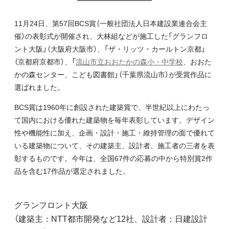
11月24日、第57回BCS賞（一般社団法人日本建設業連合会主
催）の表彰式が開催され、大林組などが施工した「グランフロ
ント大阪」（大阪府大阪市）、「ザ・リッツ・カールトン京都」
（京都府京都市）、「
流山市立おおたかの森小・中学校
、おおた
かの森センター、こども図書館」（千葉県流山市）が受賞作品に
選ばれました。
BCS賞は1960年に創設された建築賞で、半世紀以上にわたっ
て国内における優れた建築物を毎年表彰しています。デザイン
性や機能性に加え、企画・設計・施工・維持管理の面で優れて
いる建築物について、その建築主、設計者、施工者の三者を表
彰するものです。今年は、全国67件の応募の中から特別賞2作
品を含む17作品が選定されました。
グランフロント大阪
（建築主：NTT都市開発など12社、設計者：日建設計