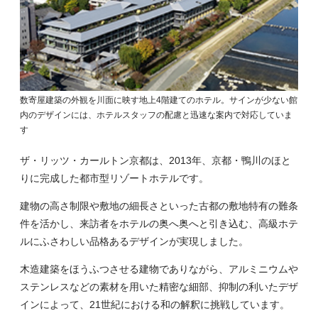
数寄屋建築の外観を川面に映す地上4階建てのホテル。サインが少ない館
内のデザインには、ホテルスタッフの配慮と迅速な案内で対応していま
す
ザ・リッツ・カールトン京都は、2013年、京都・鴨川のほと
りに完成した都市型リゾートホテルです。
建物の高さ制限や敷地の細長さといった古都の敷地特有の難条
件を活かし、来訪者をホテルの奥へ奥へと引き込む、高級ホテ
ルにふさわしい品格あるデザインが実現しました。
木造建築をほうふつさせる建物でありながら、アルミニウムや
ステンレスなどの素材を用いた精密な細部、抑制の利いたデザ
インによって、21世紀における和の解釈に挑戦しています。