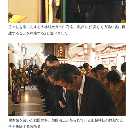
玉ぐしを奉てんする大林組社長の白石達。挨拶では「美しく力強い姿に再
建することを約束する」と述べました
熊本城を築いた戦国武将、加藤清正が祭られている加藤神社の拝殿で安
全を祈願する関係者