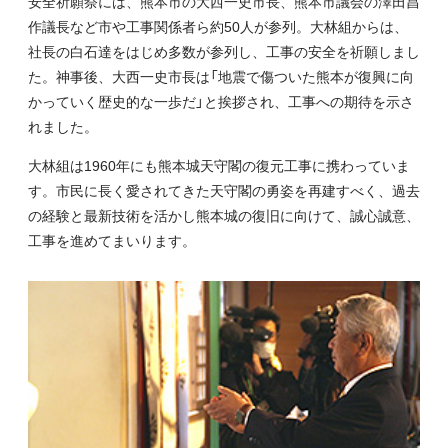
安全祈願祭には、熊本市の大西一史市長、熊本市議会の澤田昌
作議長など市や工事関係者ら約50人が参列。大林組からは、
社長の白石達をはじめ多数が参列し、工事の安全を祈願しまし
た。神事後、大西一史市長は「地震で傷ついた熊本が復興に向
かっていく歴史的な一歩だ」と挨拶され、工事への期待を示さ
れました。
大林組は1960年にも熊本城天守閣の復元工事に携わっていま
す。市民に長く愛されてきた天守閣の勇姿を再建すべく、過去
の経験と最新技術を活かし熊本城の復旧に向けて、誠心誠意、
工事を進めてまいります。