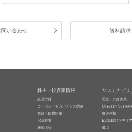
お問い合わせ
資料請求
株主・投資家情報
サステナビリ
経営方針
理念・方針体系
コーポレートガバナンス関連
Obayashi Sustainab
業績・財務情報
推進体制
IR資料集
ESG課題（マテリ
株式情報
環境