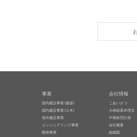
事業
会社情報
国内建設事業（建築）
ごあいさつ
国内建設事業（土木）
大林組基本理念
海外建設事業
中期経営計画
エンジニアリング事業
会社概要
開発事業
組織図