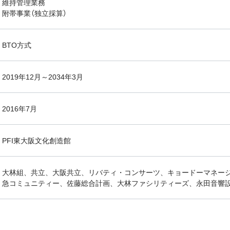
維持管理業務
附帯事業（独立採算）
BTO方式
2019年12月～2034年3月
2016年7月
PFI東大阪文化創造館
大林組、共立、大阪共立、リバティ・コンサーツ、キョードーマネー
急コミュニティー、佐藤総合計画、大林ファシリティーズ、永田音響