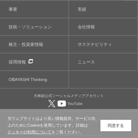
事業
実績
技術・ソリューション
会社情報
株主・投資家情報
サステナビリティ
採用情報
ニュース
OBAYASHI
Thinking
大林組公式
ソーシャルメディア
アカウント
YouTube
当ウェブサイトはより良い情報提供、サービス向
このサイトについて
個人情報保護について
ソーシャルメディアポリシー
ウェブアクセシビリティについて
上のためにCookieを使用しています。詳細は
同意する
クッキーの利用について
をご覧ください。
©OBAYASHI CORPORATION, All rights reserved.