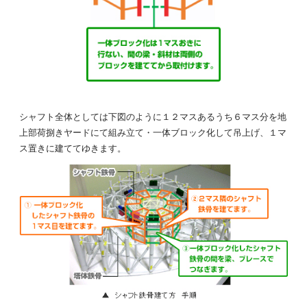
シャフト全体としては下図のように１２マスあるうち６マス分を地
上部荷捌きヤードにて組み立て・一体ブロック化して吊上げ、１マ
ス置きに建ててゆきます。