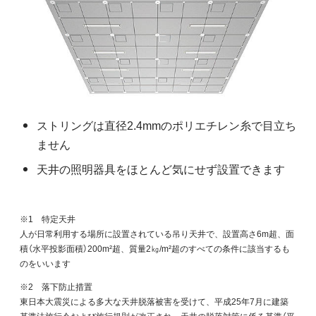
ストリングは直径2.4mmのポリエチレン糸で目立ち
ません
天井の照明器具をほとんど気にせず設置できます
※1 特定天井
人が日常利用する場所に設置されている吊り天井で、設置高さ6m超、面
積（水平投影面積）200m²超、質量2㎏/m²超のすべての条件に該当するも
のをいいます
※2 落下防止措置
東日本大震災による多大な天井脱落被害を受けて、平成25年7月に建築
基準法施行令および施行規則が改正され、天井の脱落対策に係る基準（平