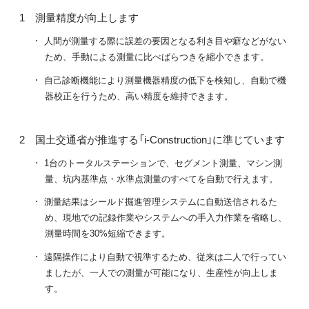
測量精度が向上します
人間が測量する際に誤差の要因となる利き目や癖などがない
ため、手動による測量に比べばらつきを縮小できます。
自己診断機能により測量機器精度の低下を検知し、自動で機
器校正を行うため、高い精度を維持できます。
国土交通省が推進する「i-Construction」に準じています
1台のトータルステーションで、セグメント測量、マシン測
量、坑内基準点・水準点測量のすべてを自動で行えます。
測量結果はシールド掘進管理システムに自動送信されるた
め、現地での記録作業やシステムへの手入力作業を省略し、
測量時間を30%短縮できます。
遠隔操作により自動で視準するため、従来は二人で行ってい
ましたが、一人での測量が可能になり、生産性が向上しま
す。