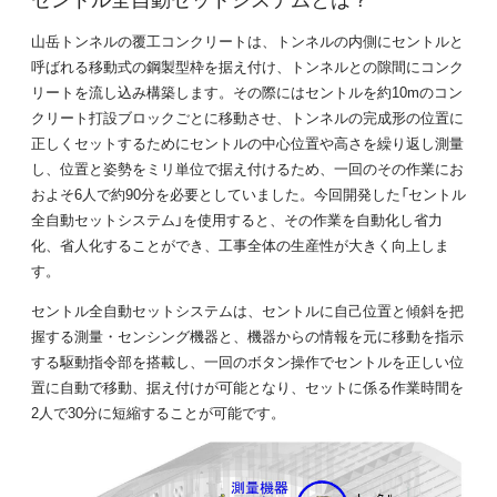
山岳トンネルの覆工コンクリートは、トンネルの内側にセントルと
呼ばれる移動式の鋼製型枠を据え付け、トンネルとの隙間にコンク
リートを流し込み構築します。その際にはセントルを約10mのコン
クリート打設ブロックごとに移動させ、トンネルの完成形の位置に
正しくセットするためにセントルの中心位置や高さを繰り返し測量
し、位置と姿勢をミリ単位で据え付けるため、一回のその作業にお
およそ6人で約90分を必要としていました。今回開発した「セントル
全自動セットシステム」を使用すると、その作業を自動化し省力
化、省人化することができ、工事全体の生産性が大きく向上しま
す。
セントル全自動セットシステムは、セントルに自己位置と傾斜を把
握する測量・センシング機器と、機器からの情報を元に移動を指示
する駆動指令部を搭載し、一回のボタン操作でセントルを正しい位
置に自動で移動、据え付けが可能となり、セットに係る作業時間を
2人で30分に短縮することが可能です。