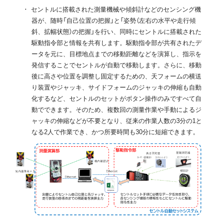
セントルに搭載された測量機械や傾斜計などのセンシング機
器が、随時「自己位置の把握」と「姿勢（左右の水平や走行傾
斜、拡幅状態）の把握」を行い、同時にセントルに搭載された
駆動指令部と情報を共有します。駆動指令部が共有されたデ
ータを元に、目標地点までの移動距離などを演算し、指示を
発信することでセントルが自動で移動します。さらに、移動
後に高さや位置を調整し固定するための、天フォームの横送
り装置やジャッキ、サイドフォームのジャッキの伸縮も自動
化するなど、セントルのセットがボタン操作のみですべて自
動でできます。そのため、複数回の測量作業や手動によるジ
ャッキの伸縮などが不要となり、従来の作業人数の3分の1と
なる2人で作業でき、かつ所要時間も30分に短縮できます。