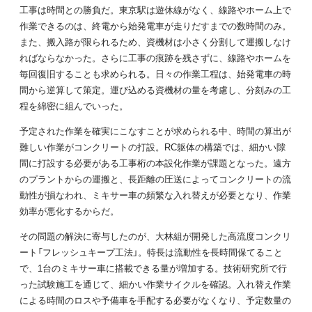
工事は時間との勝負だ。東京駅は遊休線がなく、線路やホーム上で
作業できるのは、終電から始発電車が走りだすまでの数時間のみ。
また、搬入路が限られるため、資機材は小さく分割して運搬しなけ
ればならなかった。さらに工事の痕跡を残さずに、線路やホームを
毎回復旧することも求められる。日々の作業工程は、始発電車の時
間から逆算して策定。運び込める資機材の量を考慮し、分刻みの工
程を綿密に組んでいった。
予定された作業を確実にこなすことが求められる中、時間の算出が
難しい作業がコンクリートの打設。RC躯体の構築では、細かい隙
間に打設する必要がある工事桁の本設化作業が課題となった。遠方
のプラントからの運搬と、長距離の圧送によってコンクリートの流
動性が損なわれ、ミキサー車の頻繁な入れ替えが必要となり、作業
効率が悪化するからだ。
その問題の解決に寄与したのが、大林組が開発した高流度コンクリ
ート「フレッシュキープ工法」。特長は流動性を長時間保てること
で、1台のミキサー車に搭載できる量が増加する。技術研究所で行
った試験施工を通じて、細かい作業サイクルを確認。入れ替え作業
による時間のロスや予備車を手配する必要がなくなり、予定数量の