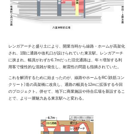
レンガアーチと盛り土により、開業当時から線路・ホームが高架化
され、1階に通路や改札口が設けられていた東京駅。レンガアーチ
に挟まれ、幅員がわずか6.7mだった旧北通路は、年々増加する利
用客で慢性的な混雑が発生し、耐震性の問題も指摘されていた。
これを解消するために始まったのが、線路やホームをRC（鉄筋コン
クリート）造の高架橋に改良し、通路の幅員を12mに拡張する今回
のプロジェクト。併せて、地下に商業施設や待合広場を新設するこ
とで、より一層魅力ある東京駅へと変わる。