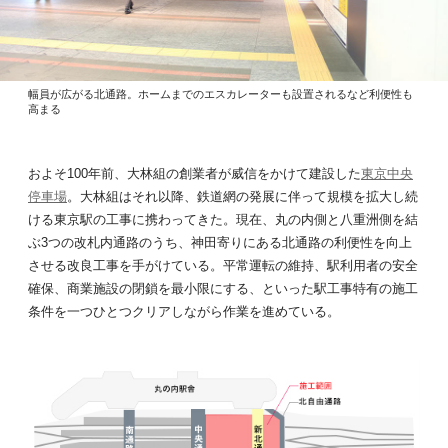
幅員が広がる北通路。ホームまでのエスカレーターも設置されるなど利便性も
高まる
およそ100年前、大林組の創業者が威信をかけて建設した
東京中央
停車場
。大林組はそれ以降、鉄道網の発展に伴って規模を拡大し続
ける東京駅の工事に携わってきた。現在、丸の内側と八重洲側を結
ぶ3つの改札内通路のうち、神田寄りにある北通路の利便性を向上
させる改良工事を手がけている。平常運転の維持、駅利用者の安全
確保、商業施設の閉鎖を最小限にする、といった駅工事特有の施工
条件を一つひとつクリアしながら作業を進めている。