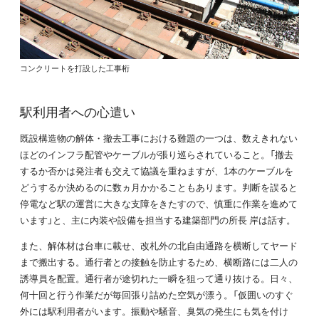
コンクリートを打設した工事桁
駅利用者への心遣い
既設構造物の解体・撤去工事における難題の一つは、数えきれない
ほどのインフラ配管やケーブルが張り巡らされていること。「撤去
するか否かは発注者も交えて協議を重ねますが、1本のケーブルを
どうするか決めるのに数ヵ月かかることもあります。判断を誤ると
停電など駅の運営に大きな支障をきたすので、慎重に作業を進めて
います」と、主に内装や設備を担当する建築部門の所長 岸は話す。
また、解体材は台車に載せ、改札外の北自由通路を横断してヤード
まで搬出する。通行者との接触を防止するため、横断路には二人の
誘導員を配置。通行者が途切れた一瞬を狙って通り抜ける。日々、
何十回と行う作業だが毎回張り詰めた空気が漂う。「仮囲いのすぐ
外には駅利用者がいます。振動や騒音、臭気の発生にも気を付け