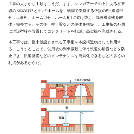
工事の大まかな手順はこうだ。まず、レンガアーチの上にある在来
線の7本の線路と4つのホームを、橋脚で支持する仮設の桁（線路部
分：工事桁、ホーム部分：ホーム桁）に架け替え、既設構造物を解
体・撤去する。その後、柱・梁などの躯体を構築し、工事桁の外周
に埋設型枠を設置してコンクリートを打設。高架橋を完成させる。
本工事では、従来仮設とされる工事桁を本設構造物として利用す
る。こうすることで、供用後の列車振動に伴う軌道の騒音などを防
止でき、軌道整備などのメンテナンスを簡素化できるなどの多くの
利点があるからだ。