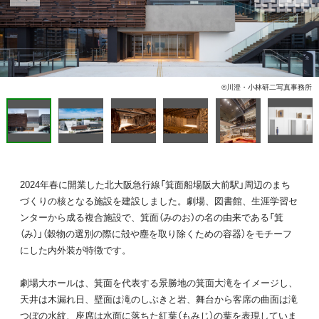
©川澄・小林研二写真事務所
2024年春に開業した北大阪急行線「箕面船場阪大前駅」周辺のまち
づくりの核となる施設を建設しました。劇場、図書館、生涯学習セ
ンターから成る複合施設で、箕面（みのお）の名の由来である「箕
（み）」（穀物の選別の際に殻や塵を取り除くための容器）をモチーフ
にした内外装が特徴です。
劇場大ホールは、箕面を代表する景勝地の箕面大滝をイメージし、
天井は木漏れ日、壁面は滝のしぶきと岩、舞台から客席の曲面は滝
つぼの水紋、座席は水面に落ちた紅葉（もみじ）の葉を表現していま