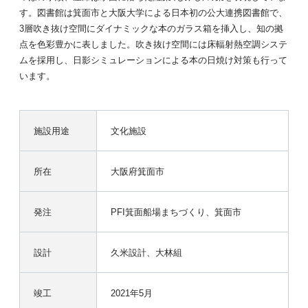
す。図書館は箕面市と大阪大学による日本初の公大連携図書館で、
3層吹き抜け空間にダイナミックな本のガラス箱を挿入し、知の拠
点を色彩豊かに表しました。吹き抜け空間には床輻射熱空調システ
ムを採用し、日影シミュレーションによる本の日焼け対策も行って
います。
施設用途
文化施設
所在
大阪府箕面市
発注
PFI箕面船場まちづくり、箕面市
設計
久米設計、大林組
竣工
2021年5月