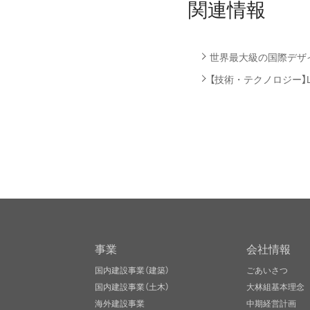
関連情報
世界最大級の国際デザインコ
【技術・テクノロジー】
事業
会社情報
国内建設事業（建築）
ごあいさつ
国内建設事業（土木）
大林組基本理念
海外建設事業
中期経営計画