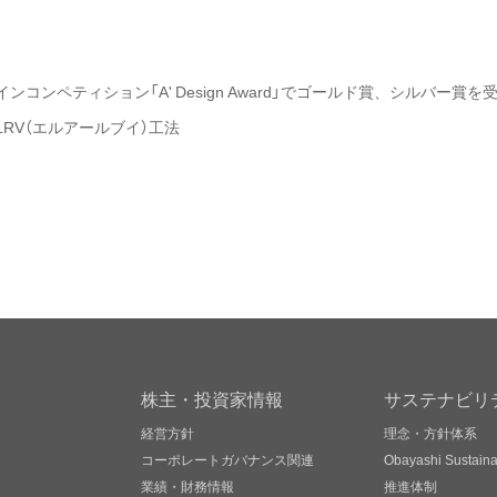
ンペティション「A' Design Award」でゴールド賞、シルバー賞を受賞（2
LRV（エルアールブイ）工法
株主・投資家情報
サステナビリ
経営方針
理念・方針体系
コーポレートガバナンス関連
Obayashi Sustainab
業績・財務情報
推進体制