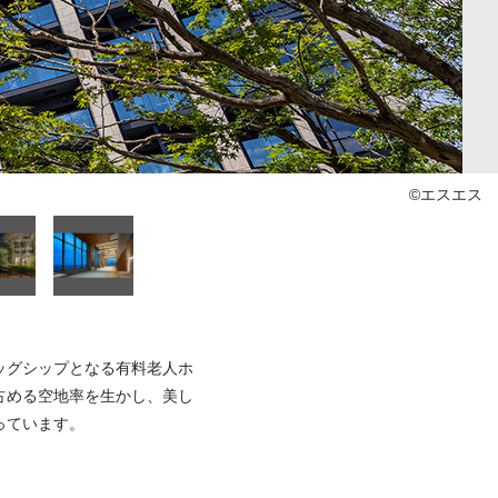
©エスエス
ッグシップとなる有料老人ホ
占める空地率を生かし、美し
っています。