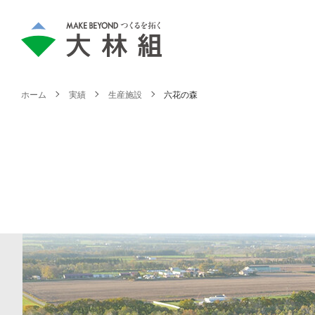
ホーム
実績
生産施設
六花の森