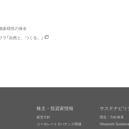
生物多様性の保全
フラ「自然と、つくる。」
株主・投資家情報
サステナビリ
経営方針
理念・方針体系
コーポレートガバナンス関連
Obayashi Sustainab