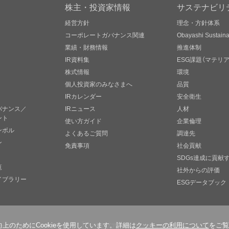
株主・投資家情報
サステナビリ
経営方針
理念・方針体系
コーポレートガバナンス関連
Obayashi Sustainab
業績・財務情報
推進体制
IR資料集
ESG課題（マテリ
株式情報
環境
個人投資家のみなさまへ
品質
IRカレンダー
安全衛生
バナンス／
IRニュース
人材
ント
使い方ガイド
企業倫理
ンボル
よくあるご質問
調達先
ン
免責事項
社会貢献
SDGs達成に貢献
覧
社外からの評価
イブラリー
ESGデータブック
ソーシャルメディアポリシー
ウェブアクセシビリティについて
のためにCookieを使用しています。詳細は
クッキーの利用について
をご覧