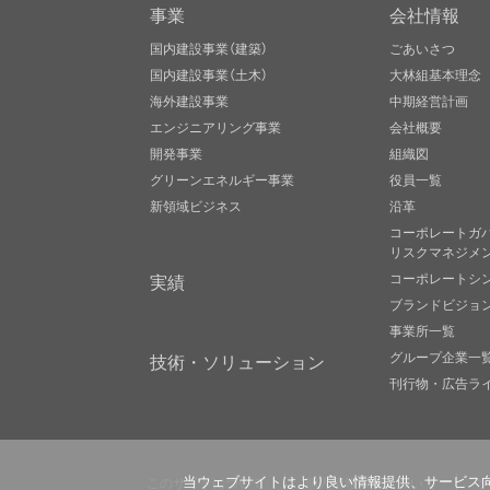
事業
会社情報
国内建設事業（建築）
ごあいさつ
国内建設事業（土木）
大林組基本理念
海外建設事業
中期経営計画
エンジニアリング事業
会社概要
開発事業
組織図
グリーンエネルギー事業
役員一覧
新領域ビジネス
沿革
コーポレートガ
リスクマネジメ
実績
コーポレートシ
ブランドビジョ
事業所一覧
グループ企業一
技術・ソリューション
刊行物・広告ラ
このサイトについて
個人情報保護について
当ウェブサイトはより良い情報提供、サービス向上