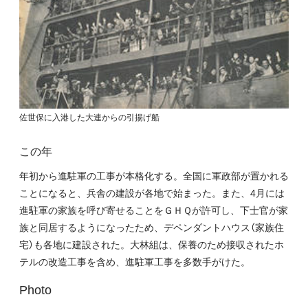
佐世保に入港した大連からの引揚げ船
この年
年初から進駐軍の工事が本格化する。全国に軍政部が置かれる
ことになると、兵舎の建設が各地で始まった。また、4月には
進駐軍の家族を呼び寄せることをＧＨＱが許可し、下士官が家
族と同居するようになったため、デペンダントハウス（家族住
宅）も各地に建設された。大林組は、保養のため接収されたホ
テルの改造工事を含め、進駐軍工事を多数手がけた。
Photo